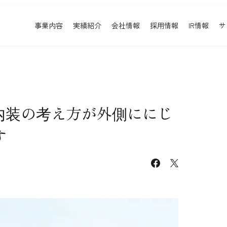
事業内容
実績紹介
会社情報
採用情報
IR情報
サ
実績紹介
採用情報
事業内容TOP
実績紹介TOP
会社情報TOP
採用情報TOP
すべて
新卒採用
アーバン & リテール
キャリア採用
内装の考え方が外側ににじ
ホスピタリティ
働く環境
コーポレート
プロジェクト紹介
す
エンターテインメント
派遣社員について
コンベンション & イベント
facebook
X
パブリック