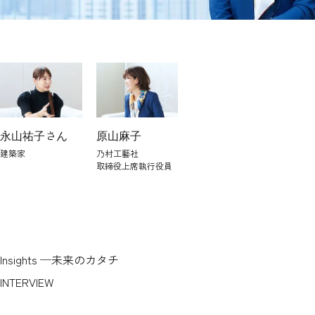
永山祐子さん
原山麻子
建築家
乃村工藝社
取締役上席執行役員
Insights ─未来のカタチ
INTERVIEW