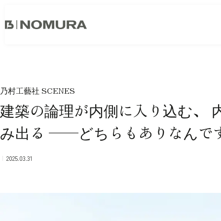
乃
村
工
藝
社
事業内容
会社情報
市場領域
トップメッセージ
乃村工藝社 SCENES
ソーシャルグッド
建築の論理が内側に入り込む、 
会社概要・アクセス
役員構成・組織図
み出る ──どちらもありなんで
拠点一覧
グループ会社
2025.03.31
沿革