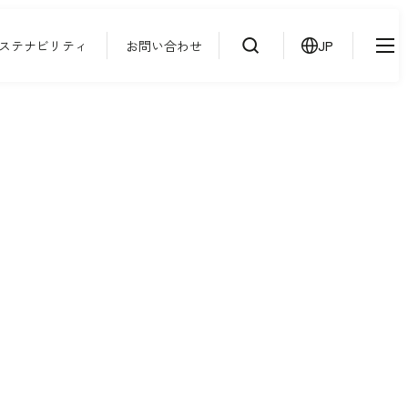
ステナビリティ
お問い合わせ
JP
IR情報
ニュース
検索
よくあるご質問
サステナビリティ
協力会社様専用ページ
お問い合わせ
JP
EN
CN