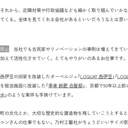
それから、近隣対策や行政協議なども細かく取り組んでいかな
てくる。全体を見てくれる会社があるといいだろうなとは思い
原山
当社でも古民家やリノベーションの事例は増えてきてい
加えて活性化させていく。とてもやりがいのあるお仕事です。
西伊豆の旧家を改装したオーベルジュ「
LOQUAT 西伊豆
」「
LOQU
を宿泊施設に改装した「
季楽 飫肥 合屋邸
」、京都で90年以上
水
」のような案件も手掛けています。
町の文化とか、大切な歴史的な建造物を残していこうとすると
コンさんの仕事でもない。乃村工藝社がちょうどいいサイズ感