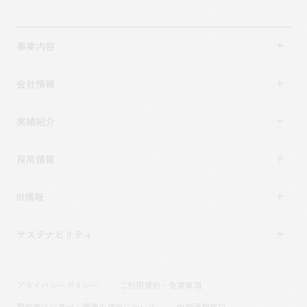
事業内容
事業内容TOP
会社情報
市場領域
会社情報TOP
実績紹介
トップメッセージ
実績紹介TOP
ソーシャルグッド
採用情報
すべて
会社概要・アクセス
採用情報TOP
アーバン & リテール
IR情報
役員構成・組織図
新卒採用
ホスピタリティ
拠点一覧
キャリア採用
サステナビリティ
コーポレート
グループ会社
働く環境
エンターテインメント
沿革
プロジェクト紹介
コンベンション & イベント
プライバシーポリシー
ご利用規約・免責事項
派遣社員について
パブリック
警備業法に基づく標識の掲示について
内部通報窓口