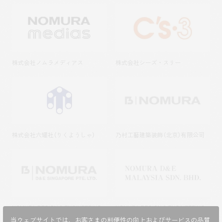
株式会社ノムラメディアス
株式会社シーズ・スリー
株式会社六耀社（りくようしゃ）
乃村工藝建築装飾（北京）有限公司
NOMURA DESIGN & ENGINEERING
NOMURA DESIGN & ENGINEERING
SINGAPORE PTE.LTD.
MALAYSIA SDN. BHD.
当ウェブサイトでは、お客さまの利便性の向上およびサービスの品質