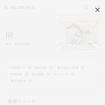
乃
村
工
藝
社
検
検索
索
IR
事業内容
株主・投資家情報
事業内容TOP
会社情報
市場領域
会社情報TOP
実績紹介
トップメッセージ
IR情報TOP
経営方針
株主還元・業績
ソーシャルグッド
IR資料室
株式情報
IRニュース
実績紹介TOP
採用情報
会社概要・アクセス
電子公告
すべて
役員構成・組織図
アーバン & リテール
採用情報TOP
IR情報
拠点一覧
ホスピタリティ
新卒採用
新着ニュース
グループ会社
コーポレート
キャリア採用