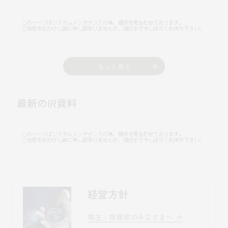
沿革
サステナビリティ
エンターテインメント
働く環境
コンベンション & イベント
プロジェクト紹介
パブリック
派遣社員について
ニュース
よくあるご質問
もっと見る
協力会社様専用ページ
最新のIR資料
お問い合わせ
乃村工藝社の最新ニュースをお届けしております
乃村工藝社の実績紹介を中心に発信しております
経営方針
空間づくりのプロセスをお届けしております
株主・投資家のみなさまへ