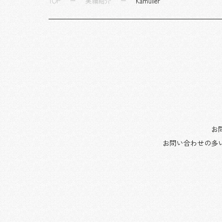
TOP
実績紹介
Kamulier
り、一般来場者に楽しんでいただくだ
けでなく、働く社員のモチベーション
向上にもつながるコンテンツを制作し
ました。「一番搾りGALLERY」では、看
板商品である「一番搾り」への愛着や親
近感が深まる情報を発信しています。
さらに、ビールをモチーフにしたユニ
ークなフォトスポットを館内各所に設
置し、来場の思い出を写真として残し
お
たくなる体験を創出しています。当社
お問い合わせの多
は、企画、設計、サイン・グラフィッ
クデザイン、什器制作、コンテンツ設
計、施工などを担当しました。