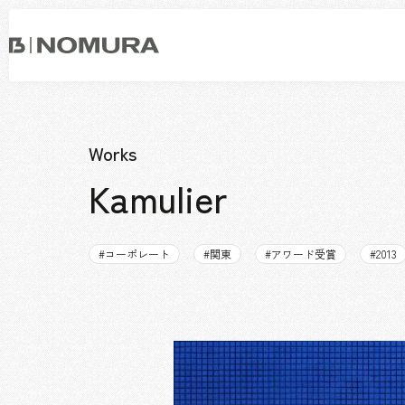
乃
村
工
藝
社
事業内容
会社情報
市場領域
トップメッセージ
Works
ソーシャルグッド
Kamulier
会社概要・アクセス
役員構成・組織図
拠点一覧
#
コーポレート
#
関東
#
アワード受賞
#
2013
グループ会社
沿革