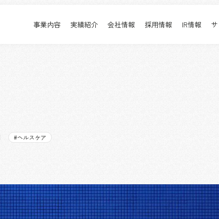
事業内容
実績紹介
会社情報
採用情報
IR情報
サ
実績紹介
採用情報
事業内容TOP
実績紹介TOP
会社情報TOP
採用情報TOP
すべて
新卒採用
アーバン & リテール
キャリア採用
ホスピタリティ
働く環境
コーポレート
プロジェクト紹介
エンターテインメント
派遣社員について
#
ヘルスケア
コンベンション & イベント
パブリック