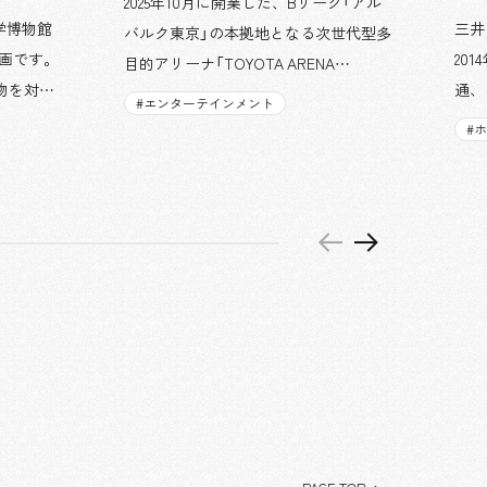
2025年10月に開業した、Bリーグ「アル
学博物館
三井
バルク東京」の本拠地となる次世代型多
計画です。
20
目的アリーナ「TOYOTA ARENA
物を対象
通、
TOKYO」の、屋外パークエリアにおけ
#
エンターテインメント
察眼に着
継承
るプロジェクトです。当社は企画構想
#
作コレク
れま
段階から参画し、「adidas SPORTS
観覧目線
部材
PARK」、「レンタルのニッケン JOINT
ナーの解
化と
PARK」、「CIRCULAR FARM SOUTH
やすく観
ます
GARDEN」の3つの屋外空間と、メイン
。また、
時の
階段に設置された「MEMORIAL BRICKS」
ージを生
化す
のデザイン・設計、施工を担当しまし
います。
に対
た。・adidas SPORTS PARKクラブのマ
クヤ
スコットキャラクター「ルーク」、バス
た。
ケットボール、ゴールをモチーフとし
ホテ
たモニュメントや、世界的に活躍する
くり
ペインター／アーティストの MHAK（マ