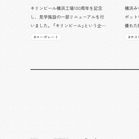
キリンビール横浜工場100周年を記念
横浜み
し、見学施設の一部リニューアルを行
ポット
いました。 「キリンビール」という企業
優れた
と、「一番搾り」という商品に秘められ
トン・
#
コーポレート
#
ホス
た多様な魅力を館内各所にちりばめる
い」と
ことで、来場者それぞれの興味や関心
の客室
を起点に、キリンビール横浜工場との
で、「
エンゲージメントを高めるような施設
ンドと
となりました。ツアー開始前の時間を
目とな
過ごすウェイティングコーナーは、ビ
トラン
ールやキリンの歴史を知ることができ
室、バ
る「KIRIN HISTORY WALK YOKOHAMA」
当しま
としてリニューアルしました。横浜創
ル」を
業の歴史を表現するレンガと爽やかな
しみや
ブルーを基調としたデザインを採用し
た。
ています。100周年という節目に当た