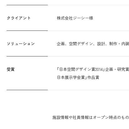
クライアント
株式会社ジーシー様
ソリューション
企画、空間デザイン、設計、制作・内
受賞
「日本空間デザイン賞2014」企画・研究賞
日本展示学会賞」作品賞
施設情報や社員情報はオープン時点のもの