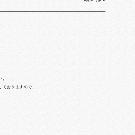
ーク）氏によるアイコンを配したバスケ
PAGE TOP
ットコートが特徴のスポーツパークで
す。コートの一部には不要になったシ
ューズのゴム素材を再利用しました。
イベントのない日には一般開放されま
す。・レンタルのニッケン JOINT
PARK「さまざまなイベントに参加
（JOIN）してほしい」という想いと、アリ
ーナコンセプトの「可能性にかけていこ
う（TRY）」という想いをつなげて、
い。
「JOINT PARK」と名づけました。人と人
しておりますので、
が交わり、あらゆる楽しさをつなぐイ
ベントパークを目指しています。・
CIRCULAR FARM SOUTH GARDENアリ
ーナ3階メインゲート横にある屋外テラ
ス空間です。イベント前後のひととき