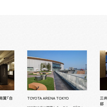
南翼「自
TOYOTA ARENA TOKYO
三
邸