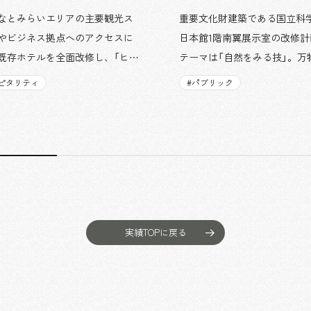
なとみらいエリアの主要観光ス
重要文化財建築である国立科
やビジネス拠点へのアクセスに
日本館1階南翼展示室の改修
既存ホテルを全面改修し、「ヒル
テーマは「自然をみる技」。万
ガーデン・イン横浜みなとみら
とした先人たちの細やかな観
ピタリティ
#
パブリック
してリブランドしました。全228室
目し、来館者に展示室内の傑
を有する地上20階建てのホテル
ションを観覧する際の新しい
ヒルトン・ガーデン・イン」ブラ
を提供するとともに、各コー
しては、京都に次いで国内で2軒
説計画の整備によってわかり
ります。当社は、ロビー、レス
覧を促すことを目指しました
、フィットネスセンター、客
重要文化財建築の重厚なイメ
ックオフィスの設計・施工を担
かした場づくりにも配慮して
した。 「汐風感じる寛ぎのホテ
実績TOPに戻る
デザインコンセプトに、快適で親
すい空間づくりを目指しまし