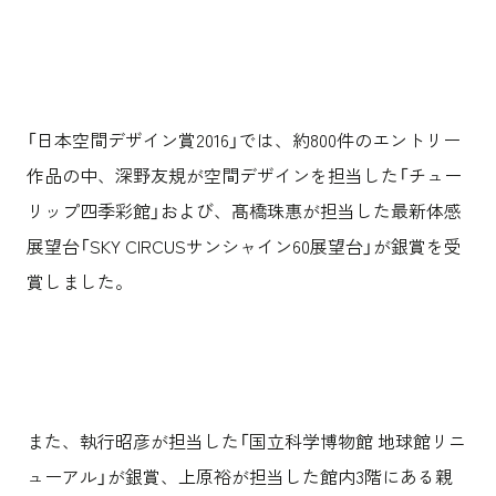
沿革
サステナビリティ
エンターテインメント
働く環境
コンベンション & イベント
プロジェクト紹介
パブリック
派遣社員について
ニュース
よくあるご質問
「日本空間デザイン賞2016」では、約800件のエントリー
協力会社様専用ページ
作品の中、深野友規が空間デザインを担当した「チュー
リップ四季彩館」および、髙橋珠惠が担当した最新体感
お問い合わせ
展望台「SKY CIRCUSサンシャイン60展望台」が銀賞を受
賞しました。
JP
EN
CN
乃村工藝社の最新ニュースをお届けしております
乃村工藝社の実績紹介を中心に発信しております
また、執行昭彦が担当した「国立科学博物館 地球館リニ
空間づくりのプロセスをお届けしております
ューアル」が銀賞、上原裕が担当した館内3階にある親