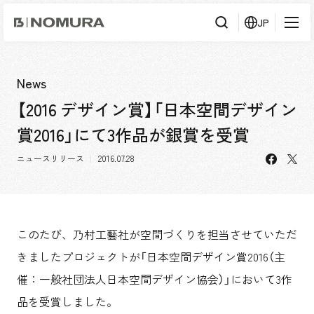
乃
JP
村
工
藝
社
検
検索
索
News
【2016 デザイン賞】「日本空間デザイン
事業内容
賞2016」にて3作品が銀賞を受賞
事業内容TOP
会社情報
facebo
X
市場領域
ニュースリリース
2016.07.28
会社情報TOP
実績紹介
トップメッセージ
ソーシャルグッド
実績紹介TOP
このたび、乃村工藝社が空間づくりを担当させていただ
採用情報
会社概要・アクセス
すべて
きましたプロジェクトが「日本空間デザイン賞2016（主
役員構成・組織図
アーバン & リテール
採用情報TOP
催：一般社団法人日本空間デザイン協会）」において3作
IR情報
拠点一覧
ホスピタリティ
新卒採用
品を受賞しました。
グループ会社
コーポレート
キャリア採用