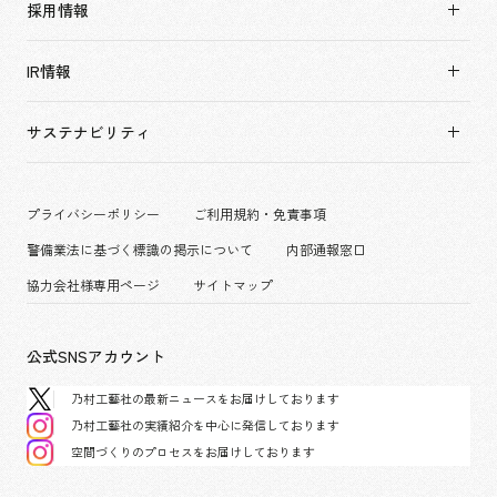
ソーシャルグッド
採用情報
すべて
会社概要・アクセス
採用情報TOP
アーバン & リテール
IR情報
役員構成・組織図
新卒採用
ホスピタリティ
拠点一覧
キャリア採用
サステナビリティ
コーポレート
グループ会社
働く環境
エンターテインメント
沿革
プロジェクト紹介
コンベンション & イベント
プライバシーポリシー
ご利用規約・免責事項
派遣社員について
パブリック
警備業法に基づく標識の掲示について
内部通報窓口
協力会社様専用ページ
サイトマップ
公式SNSアカウント
乃村工藝社の最新ニュースをお届けしております
乃村工藝社の実績紹介を中心に発信しております
空間づくりのプロセスをお届けしております