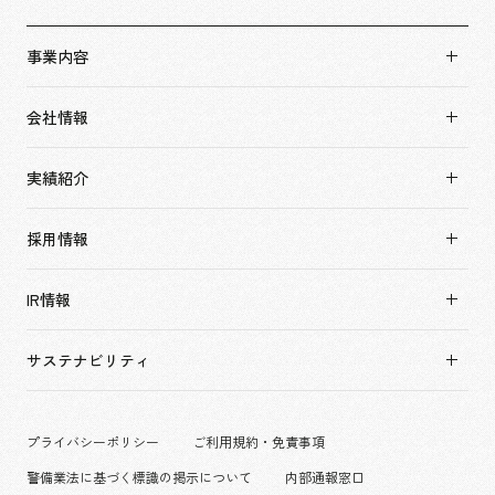
事業内容
事業内容TOP
会社情報
市場領域
会社情報TOP
実績紹介
トップメッセージ
実績紹介TOP
ソーシャルグッド
採用情報
すべて
会社概要・アクセス
採用情報TOP
アーバン & リテール
IR情報
役員構成・組織図
新卒採用
ホスピタリティ
拠点一覧
キャリア採用
サステナビリティ
コーポレート
グループ会社
働く環境
エンターテインメント
沿革
プロジェクト紹介
コンベンション & イベント
プライバシーポリシー
ご利用規約・免責事項
派遣社員について
パブリック
警備業法に基づく標識の掲示について
内部通報窓口