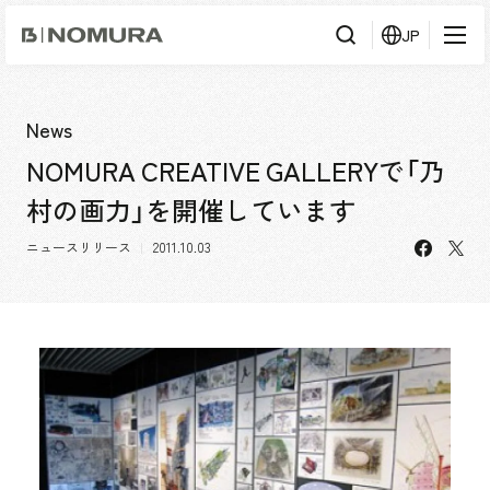
乃
JP
村
工
藝
社
検
検索
索
News
NOMURA CREATIVE GALLERYで「乃
事業内容
村の画力」を開催しています
事業内容TOP
会社情報
facebo
X
市場領域
ニュースリリース
2011.10.03
会社情報TOP
実績紹介
トップメッセージ
ソーシャルグッド
実績紹介TOP
採用情報
会社概要・アクセス
すべて
役員構成・組織図
アーバン & リテール
採用情報TOP
IR情報
拠点一覧
ホスピタリティ
新卒採用
グループ会社
コーポレート
キャリア採用