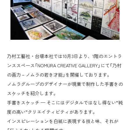
沿革
サステナビリティ
エンターテインメント
働く環境
コンベンション & イベント
プロジェクト紹介
パブリック
派遣社員について
ニュース
よくあるご質問
協力会社様専用ページ
乃村工藝社・台場本社では10月3日より、1階のエントラ
お問い合わせ
ンススペース「NOMURA CREATIVE GALLERY」にて「乃村
の画力－ノムラの若き才能」を開催しております。
JP
EN
CN
ノムラグループのデザイナーが現業で制作した手書きの
スケッチを紹介します。
乃村工藝社の最新ニュースをお届けしております
手書きスケッチ — そこにはデジタルではなし得ない”純
乃村工藝社の実績紹介を中心に発信しております
度の高い”クリエイティビティがあります。
空間づくりのプロセスをお届けしております
インスピレーションを白紙に表現する技と味、それが