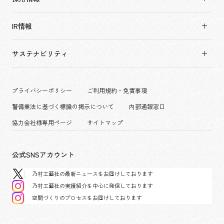
すべて
会社概要・アクセス
採用情報TOP
アーバン & リテール
IR情報
役員構成・組織図
新卒採用
ホスピタリティ
拠点一覧
キャリア採用
サステナビリティ
コーポレート
グループ会社
働く環境
エンターテインメント
沿革
プロジェクト紹介
コンベンション & イベント
プライバシーポリシー
ご利用規約・免責事項
派遣社員について
パブリック
警備業法に基づく標識の掲示について
内部通報窓口
協力会社様専用ページ
サイトマップ
公式SNSアカウント
乃村工藝社の最新ニュースをお届けしております
乃村工藝社の実績紹介を中心に発信しております
空間づくりのプロセスをお届けしております