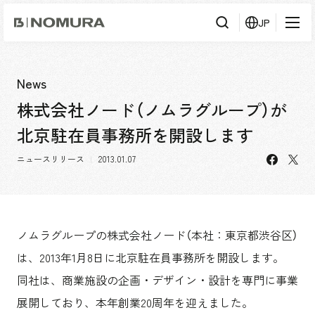
乃
JP
村
工
藝
社
検
検索
索
News
株式会社ノード（ノムラグループ）が
事業内容
北京駐在員事務所を開設します
事業内容TOP
会社情報
facebo
X
市場領域
ニュースリリース
2013.01.07
会社情報TOP
実績紹介
トップメッセージ
ソーシャルグッド
実績紹介TOP
ノムラグループの株式会社ノード（本社：東京都渋谷区）
採用情報
会社概要・アクセス
すべて
は、2013年1月8日に北京駐在員事務所を開設します。
役員構成・組織図
アーバン & リテール
採用情報TOP
同社は、商業施設の企画・デザイン・設計を専門に事業
IR情報
拠点一覧
ホスピタリティ
新卒採用
展開しており、本年創業20周年を迎えました。
グループ会社
コーポレート
キャリア採用