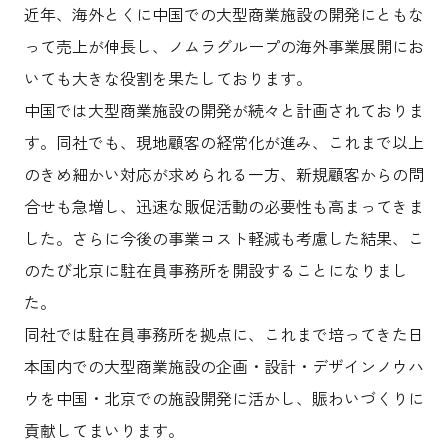
沿革
近年、海外とくに中国での大型商業施設の開発にともな
サステナビリティ
エンターテインメント
働く環境
コンベンション & イベント
って売上が伸長し、ノムラグループの海外事業展開にお
プロジェクト紹介
パブリック
派遣社員について
いても大きな役割を果たしております。
ニュース
中国では大型商業施設の開発が続々と計画されておりま
よくあるご質問
す。同社でも、現地顧客の経常化が進み、これまで以上
協力会社様専用ページ
のきめ細かい対応が求められる一方、新規顧客からの問
お問い合わせ
合せも急増し、迅速な販促活動の必要性も高まってきま
した。さらに今後の事業コスト軽減も考慮した結果、こ
JP
EN
CN
のたび北京に駐在員事務所を開設することになりまし
た。
同社では駐在員事務所を拠点に、これまで培ってきた日
乃村工藝社の最新ニュースをお届けしております
本国内での大型商業施設の企画・設計・デザインノウハ
乃村工藝社の実績紹介を中心に発信しております
ウを中国・北京での施設開発に活かし、賑わいづくりに
空間づくりのプロセスをお届けしております
貢献してまいります。