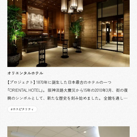
ーン、インストラクターによる科学実験工房を中心とした科学ゾー
ン、リニューアルで新規追加された宇宙ゾーンの他、国内では唯一
の「ホンダジェット技術実証機」の展示を行っています。
オリエンタルホテル
【プロジェクト】 1870年に誕生した日本最古のホテルの一つ
「ORIENTAL HOTEL」。 阪神淡路大震災から15年の2010年3月、街の復
興のシンボルとして、新たな歴史を刻み始めました。 全館を通し
て、石や木が持つ素材の風合いを大切にしながら、細部にオリエン
#
ホスピタリティ
タルなエッセンスを加え、落ち着いた上質感、新しい独自性をつく
りだしています。