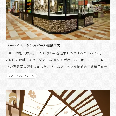
市場領域
沿革
サステナビリティ
エンターテインメント
働く環境
アーバン & リテール
ホスピタリティ
コーポレート
コンベンション & イベント
プロジェクト紹介
エンターテインメント
コンベンション & イベント
パブリック
派遣社員について
ニュース
パブリック
よくあるご質問
協力会社様専用ページ
オープン年
ユーハイム シンガポール高島屋店
2026
2025
2024
2023
2022
2021
お問い合わせ
1909年の創業以来、こだわりの味を追求しつづけるユーハイム。
2020
2019
2018
2017
2016
2015
A.N.D.の設計によりアジア1号店がシンガポール・オーチャードロー
2014
2013
2012
2011以前
ドの高島屋に誕生しました。バームクーヘンを焼きあげる様子を目
JP
EN
CN
の前で楽しむことができます。 (シンガポール) 担当箇所：デザイ
#
アーバン & リテール
ン・設計, 制作・施工
エリア
北海道
東北
関東
中部
北陸
乃村工藝社の最新ニュースをお届けしております
乃村工藝社の実績紹介を中心に発信しております
関西
中国・四国
九州
沖縄
海外
空間づくりのプロセスをお届けしております
タグ
※複数選択可