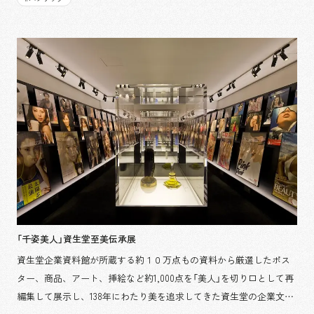
われました。『遠野物語』から紐解く遠野創世の物語、そして『遠野
物語』に魅了された現代の表現者が捉えた物語掲載の土壌となった
人々の営みや風土の描写がこの土地が持つ不思議な力を展示空間に
映し出し、来館者一人ひとりの新たな“遠野物語”を育むきっかけを
生み出します。
「千姿美人」資生堂至美伝承展
資生堂企業資料館が所蔵する約１０万点もの資料から厳選したポス
ター、商品、アート、挿絵など約1,000点を「美人」を切り口として再
編集して展示し、138年にわたり美を追求してきた資生堂の企業文化