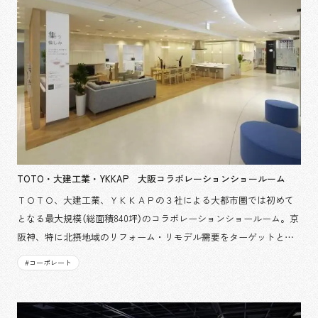
TOTO・大建工業・YKKAP 大阪コラボレーションショールーム
ＴＯＴＯ、大建工業、ＹＫＫＡＰの３社による大都市圏では初めて
となる最大規模（総面積840坪）のコラボレーションショールーム。京
阪神、特に北摂地域のリフォーム・リモデル需要をターゲットとし
ています。コーポレートブランドの発信拠点機能を持ちつつ、LDK
#
コーポレート
空間展示や、水まわり・床・壁・天井・窓・エクステリアといった
部位別展示コーナーを配置し、ＴＤＹの商品を総合的に体感してい
ただけます。 担当箇所：デザイン・設計, 制作・施工, 調査・企画