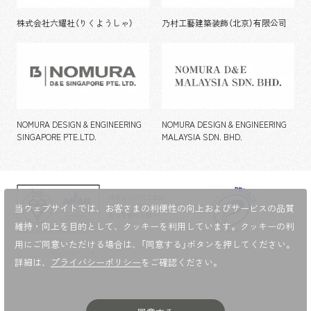
株式会社六耀社（りくようしゃ）
乃村工藝建築装飾（北京）有限公司
NOMURA DESIGN & ENGINEERING
NOMURA DESIGN & ENGINEERING
SINGAPORE PTE.LTD.
MALAYSIA SDN. BHD.
株式会社乃村工藝社
当ウェブサイトでは、お客さまの利便性の向上およびサービスの品質
（ただし、海外拠点・A.N.D.
青山事務所を除く）
維持・向上を目的として、
クッキーを利用しています。クッキーの利
用にご同意いただける場合は、「同意する」ボタンを押してください。
©2023 NOMURA Co.,Ltd.
詳細は、
プライバシーポリシー
をご確認ください。