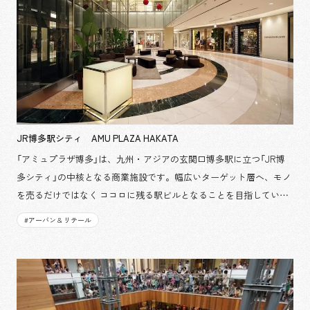
JR博多駅シティ AMU PLAZA HAKATA
「アミュプラザ博多」は、九州・アジアの玄関口博多駅に立つ「JR博
多シティ」の中核となる商業施設です。幅広いターゲット層へ、モノ
を売るだけではなく ココロに残る駅ビルとなることを目指していま
す。物販フロアは隣接する商業施設との有機的な横の動線に、上下
#
アーバン & リテール
階を結ぶ機能的な縦の動線を組み合わせ、買い 回りのしやすい店舗
配置を実現しました。また、環境デザインは、高いプレステージ性
や、個性溢れるカジュアル感などフロアの性格に応じて変化をつけ
ていま す。さらに、各フロアのコンセプトに柔軟に対応しながら
も、館全体の統一感とグレード感を確保しました。 担当箇所：デザ