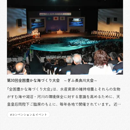
第30回全国豊かな海づくり大会 ～ぎふ長良川大会～
「全国豊かな海づくり大会」は、水産資源の維持培養とそれらの生物
がすむ海や湖沼・河川の環境保全に対する意識を高めるために、天
皇皇后両陛下ご臨席のもとに、毎年各地で開催されています。 近
年、水産資源は減少傾向にあり、資源や生態系の回復は国民的課題
#
コンベンション & イベント
となりつつあります。 この大会を通して、栽培漁業の推進や、河
川、海岸域の清掃、植樹運動など、様々な取り組みが進められてい