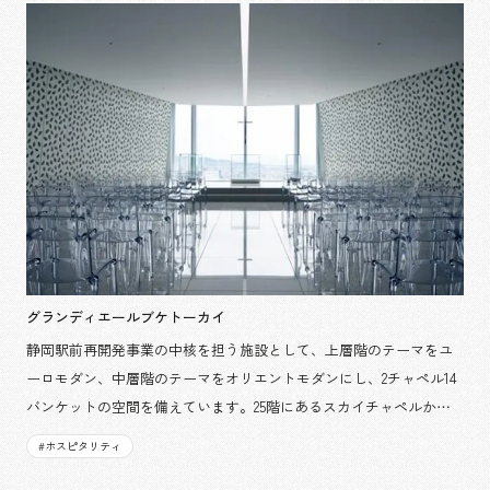
ます。 担当箇所：デザイン・設計, 制作・施工, 運営
グランディエールブケトーカイ
静岡駅前再開発事業の中核を担う施設として、上層階のテーマをユ
ーロモダン、中層階のテーマをオリエントモダンにし、2チャペル14
バンケットの空間を備えています。25階にあるスカイチャペルか
ら、4階の6m以上の天井高をもつ大バンケットまで、それぞれの建
#
ホスピタリティ
築特性を活かした設計を行い、豊富な選択肢を提供できる施設が完