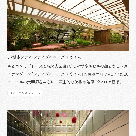
大阪・関西万博
アワード受賞
ソーシャルグッド
フェアウッド
地域活性化
ウェルビーイング
リニューアル／リノベーション
コンバージョン
デジタルテクノロジー
公民連携（PPP・PFI）
サステナビリティ
ヘルスケア
建築
オフィス／ワークプレイス
JR博多シティ シティダイニング くうてん
空間コンセプト・光と緑の大回廊」新しい博多駅ビルの顔となるレス
トランゾーン「シティダイニング くうてん」の環境計画です。全長120
検索する
メートルの大回廊を中心に、演出的な吹抜や階段で2フロア繋ぎ、風
の通る光庭やテラスを配置することで、有機的な回遊動線をとって
#
アーバン & リテール
います。多くのトップライトとそれぞれに九州の自然をモチーフと
したガーデンを配置し、力強い風土をイメージした素材を用いるな
ど、「緑・木・花・土・光・風」を取り入れた空間演出で緑あふれる
くつろぎの飲食空間を実現しています。