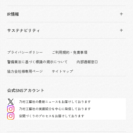
すべて
会社概要・アクセス
採用情報TOP
アーバン & リテール
IR情報
役員構成・組織図
新卒採用
ホスピタリティ
拠点一覧
キャリア採用
サステナビリティ
コーポレート
グループ会社
働く環境
エンターテインメント
沿革
プロジェクト紹介
コンベンション & イベント
プライバシーポリシー
ご利用規約・免責事項
派遣社員について
パブリック
警備業法に基づく標識の掲示について
内部通報窓口
協力会社様専用ページ
サイトマップ
公式SNSアカウント
乃村工藝社の最新ニュースをお届けしております
乃村工藝社の実績紹介を中心に発信しております
空間づくりのプロセスをお届けしております