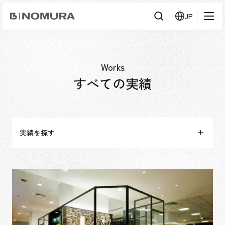
乃
JP
村
工
藝
社
検
検索
索
Works
事業内容
すべての実績
事業内容TOP
会社情報
市場領域
会社情報TOP
実績を探す
実績紹介
トップメッセージ
ソーシャルグッド
実績紹介TOP
キーワード
から探す
採用情報
会社概要・アクセス
すべて
検索
役員構成・組織図
アーバン & リテール
採用情報TOP
IR情報
拠点一覧
ホスピタリティ
新卒採用
条件から探す
グループ会社
コーポレート
キャリア採用