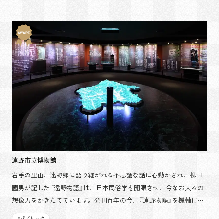
遠野市立博物館
岩手の里山、遠野郷に語り継がれる不思議な話に心動かされ、柳田
國男が記した『遠野物語』は、日本民俗学を開眼させ、今なお人々の
想像力をかきたてています。発刊百年の今、『遠野物語』を機軸に遠
野を見つめなおし、新たな伝承文化構築を目指し博物館の再生が行
#
パブリック