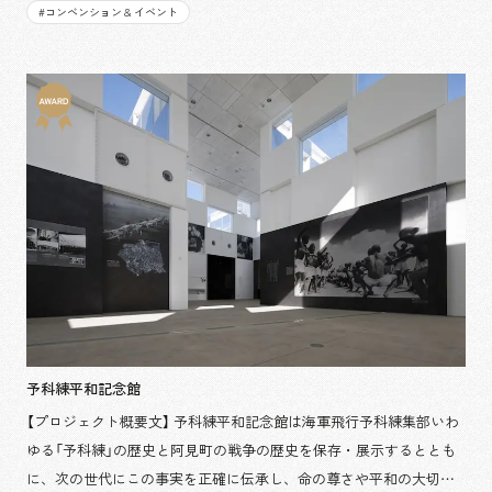
をご紹介しました。 (中国・上海) 担当箇所：制作・施工
#
コンベンション & イベント
予科練平和記念館
【プロジェクト概要文】 予科練平和記念館は海軍飛行予科練集部いわ
ゆる「予科練」の歴史と阿見町の戦争の歴史を保存・展示するととも
に、次の世代にこの事実を正確に伝承し、命の尊さや平和の大切さ