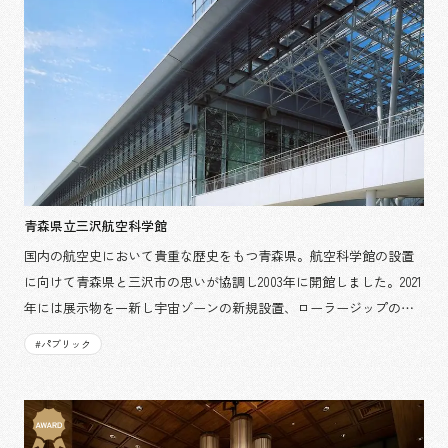
青森県立三沢航空科学館
国内の航空史において貴重な歴史をもつ青森県。航空科学館の設置
に向けて青森県と三沢市の思いが協調し2003年に開館しました。2021
年には展示物を一新し宇宙ゾーンの新規設置、ローラージップの新
規導入をはじめ乃村工藝社がリニューアル工事全般を担当しまし
#
パブリック
た。運営構成団体には地元の企業を中心にNPOなどが関わってお
り、乃村工藝社は指定管理者として展示物のメンテナンスや情報ネ
ットワーク、映像ホールの運営の他、企画展等イベント企画業務を
担当しています。青森県にゆかりのある航空機展示エリアの航空ゾ