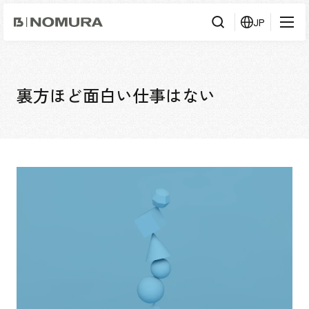
乃
JP
村
工
藝
社
検
検索
索
裏方ほど面白い仕事はない
事業内容
事業内容TOP
会社情報
市場領域
会社情報TOP
実績紹介
トップメッセージ
ソーシャルグッド
実績紹介TOP
採用情報
会社概要・アクセス
すべて
役員構成・組織図
アーバン & リテール
採用情報TOP
IR情報
拠点一覧
ホスピタリティ
新卒採用
グループ会社
コーポレート
キャリア採用