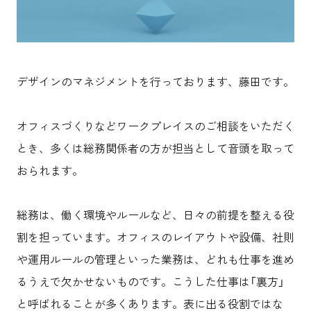
沿革
サステナビリティ
エンターテインメント
働く環境
コンベンション & イベント
プロジェクト紹介
パブリック
派遣社員について
ニュース
よくあるご質問
デザインのマネジメントを行っております、藤田です。
協力会社様専用ページ
オフィスづくりなどワークプレイスのご相談をいただく
お問い合わせ
とき、多くは総務関係者の方が担当として音頭を取って
おられます。
JP
EN
CN
総務は、働く環境やルールなど、日々の前提を整える役
割を担っています。オフィスのレイアウトや設備、社則
乃村工藝社の最新ニュースをお届けしております
や運用ルールの管理といった業務は、どれも仕事を進め
乃村工藝社の実績紹介を中心に発信しております
空間づくりのプロセスをお届けしております
るうえで欠かせないものです。こうした仕事は「裏方」
と呼ばれることが多くあります。表に出る役割ではな