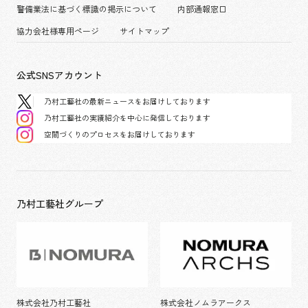
パブリック
警備業法に基づく標識の掲示について
内部通報窓口
協力会社様専用ページ
サイトマップ
公式SNSアカウント
乃村工藝社の最新ニュースをお届けしております
乃村工藝社の実績紹介を中心に発信しております
空間づくりのプロセスをお届けしております
乃村工藝社グループ
株式会社乃村工藝社
株式会社ノムラアークス