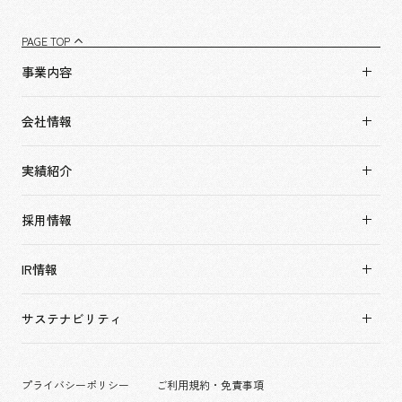
PAGE TOP
事業内容
事業内容TOP
会社情報
市場領域
会社情報TOP
実績紹介
トップメッセージ
実績紹介TOP
ソーシャルグッド
採用情報
すべて
会社概要・アクセス
採用情報TOP
アーバン & リテール
IR情報
役員構成・組織図
新卒採用
ホスピタリティ
拠点一覧
キャリア採用
サステナビリティ
コーポレート
グループ会社
働く環境
エンターテインメント
沿革
プロジェクト紹介
コンベンション & イベント
プライバシーポリシー
ご利用規約・免責事項
派遣社員について