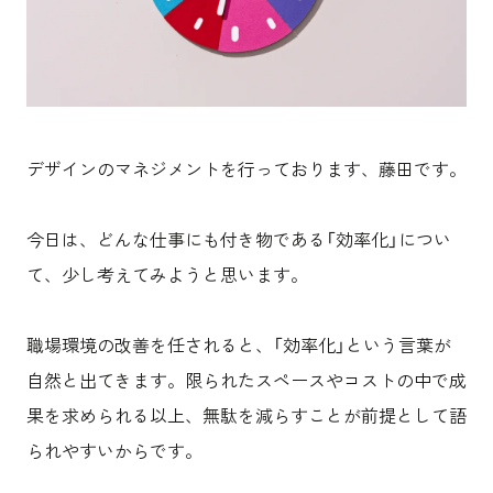
沿革
サステナビリティ
エンターテインメント
働く環境
コンベンション & イベント
プロジェクト紹介
パブリック
派遣社員について
ニュース
よくあるご質問
協力会社様専用ページ
デザインのマネジメントを行っております、藤田です。
お問い合わせ
今日は、どんな仕事にも付き物である「効率化」につい
て、少し考えてみようと思います。
JP
EN
CN
職場環境の改善を任されると、「効率化」という言葉が
自然と出てきます。限られたスペースやコストの中で成
乃村工藝社の最新ニュースをお届けしております
果を求められる以上、無駄を減らすことが前提として語
乃村工藝社の実績紹介を中心に発信しております
空間づくりのプロセスをお届けしております
られやすいからです。