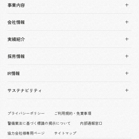
事業内容
事業内容TOP
会社情報
市場領域
会社情報TOP
実績紹介
トップメッセージ
実績紹介TOP
ソーシャルグッド
採用情報
すべて
会社概要・アクセス
採用情報TOP
アーバン & リテール
IR情報
役員構成・組織図
新卒採用
ホスピタリティ
拠点一覧
キャリア採用
サステナビリティ
コーポレート
グループ会社
働く環境
エンターテインメント
沿革
プロジェクト紹介
コンベンション & イベント
プライバシーポリシー
ご利用規約・免責事項
派遣社員について
パブリック
警備業法に基づく標識の掲示について
内部通報窓口
協力会社様専用ページ
サイトマップ