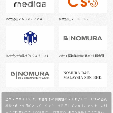
株式会社ノムラメディアス
株式会社シーズ・スリー
株式会社六耀社（りくようしゃ）
乃村工藝建築装飾（北京）有限公司
NOMURA DESIGN & ENGINEERING
NOMURA DESIGN & ENGINEERING
SINGAPORE PTE.LTD.
MALAYSIA SDN. BHD.
当ウェブサイトでは、お客さまの利便性の向上およびサービスの品質
維持・向上を目的として、
クッキーを利用しています。クッキーの利
用にご同意いただける場合は、「同意する」ボタンを押してください。