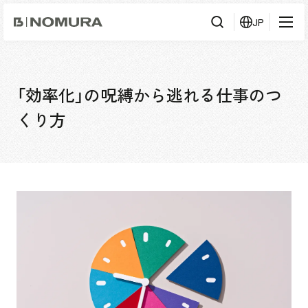
乃
JP
村
工
藝
社
検
検索
索
「効率化」の呪縛から逃れる仕事のつ
事業内容
くり方
事業内容TOP
会社情報
市場領域
会社情報TOP
実績紹介
トップメッセージ
ソーシャルグッド
実績紹介TOP
採用情報
会社概要・アクセス
すべて
役員構成・組織図
アーバン & リテール
採用情報TOP
IR情報
拠点一覧
ホスピタリティ
新卒採用
グループ会社
コーポレート
キャリア採用