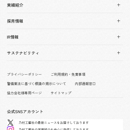
会社情報TOP
実績紹介
トップメッセージ
実績紹介TOP
ソーシャルグッド
採用情報
すべて
会社概要・アクセス
採用情報TOP
アーバン & リテール
IR情報
役員構成・組織図
新卒採用
ホスピタリティ
拠点一覧
キャリア採用
サステナビリティ
コーポレート
グループ会社
働く環境
エンターテインメント
沿革
プロジェクト紹介
コンベンション & イベント
プライバシーポリシー
ご利用規約・免責事項
派遣社員について
パブリック
警備業法に基づく標識の掲示について
内部通報窓口
協力会社様専用ページ
サイトマップ
公式SNSアカウント
乃村工藝社の最新ニュースをお届けしております
乃村工藝社の実績紹介を中心に発信しております