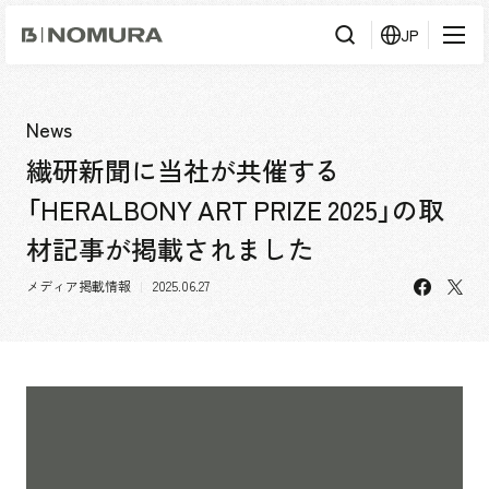
乃
JP
村
工
藝
社
検
検索
索
News
繊研新聞に当社が共催する
事業内容
「HERALBONY ART PRIZE 2025」の取
事業内容TOP
会社情報
材記事が掲載されました
市場領域
会社情報TOP
facebo
X
メディア掲載情報
2025.06.27
実績紹介
トップメッセージ
ソーシャルグッド
実績紹介TOP
採用情報
会社概要・アクセス
すべて
役員構成・組織図
アーバン & リテール
採用情報TOP
IR情報
拠点一覧
ホスピタリティ
新卒採用
グループ会社
コーポレート
キャリア採用