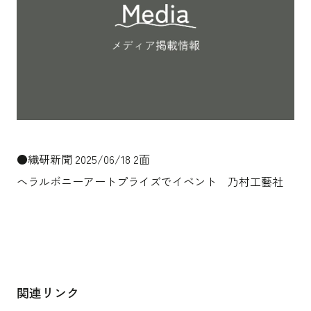
沿革
サステナビリティ
エンターテインメント
働く環境
コンベンション & イベント
プロジェクト紹介
パブリック
派遣社員について
ニュース
よくあるご質問
協力会社様専用ページ
お問い合わせ
●繊研新聞 2025/06/18 2面
ヘラルボニーアートプライズでイベント 乃村工藝社
JP
EN
CN
乃村工藝社の最新ニュースをお届けしております
乃村工藝社の実績紹介を中心に発信しております
空間づくりのプロセスをお届けしております
関連リンク