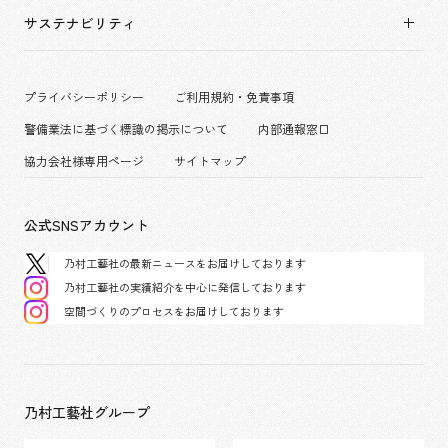
拠点一覧
キャリア採用
サステナビリティ
コーポレート
グループ会社
働く環境
エンターテインメント
沿革
プロジェクト紹介
コンベンション & イベント
プライバシーポリシー
ご利用規約・免責事項
派遣社員について
パブリック
警備業法に基づく標識の掲示について
内部通報窓口
協力会社様専用ページ
サイトマップ
公式SNSアカウント
乃村工藝社の最新ニュースをお届けしております
乃村工藝社の実績紹介を中心に発信しております
空間づくりのプロセスをお届けしております
乃村工藝社グループ