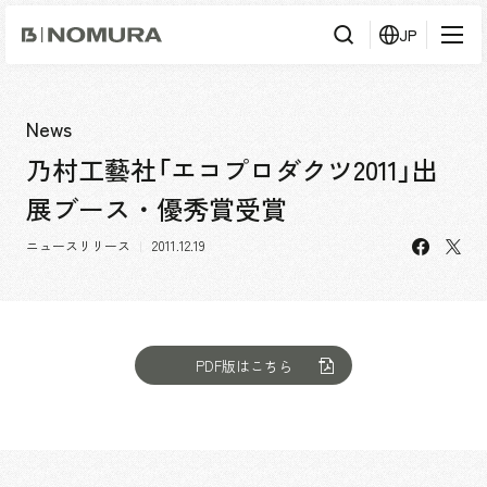
乃
JP
村
工
藝
社
検
検索
索
News
乃村工藝社「エコプロダクツ2011」出
事業内容
展ブース・優秀賞受賞
事業内容TOP
会社情報
facebo
X
市場領域
ニュースリリース
2011.12.19
会社情報TOP
実績紹介
トップメッセージ
ソーシャルグッド
実績紹介TOP
PDF版はこちら
採用情報
会社概要・アクセス
すべて
役員構成・組織図
アーバン & リテール
採用情報TOP
IR情報
拠点一覧
ホスピタリティ
新卒採用
グループ会社
コーポレート
キャリア採用