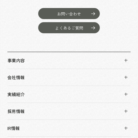
お問い合わせ
よくあるご質問
事業内容
事業内容TOP
会社情報
市場領域
会社情報TOP
実績紹介
トップメッセージ
実績紹介TOP
ソーシャルグッド
採用情報
すべて
会社概要・アクセス
採用情報TOP
アーバン & リテール
IR情報
役員構成・組織図
新卒採用
ホスピタリティ