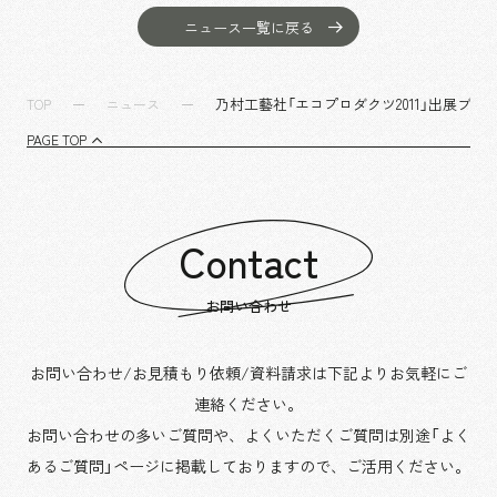
沿革
サステナビリティ
エンターテインメント
働く環境
ニュース一覧に戻る
コンベンション & イベント
プロジェクト紹介
パブリック
派遣社員について
ニュース
乃村工藝社「エコプロダクツ2011」出展ブ
TOP
ニュース
よくあるご質問
PAGE TOP
協力会社様専用ページ
お問い合わせ
Contact
JP
EN
CN
お問い合わせ
お問い合わせ/お見積もり依頼/資料請求は下記よりお気軽にご
乃村工藝社の最新ニュースをお届けしております
連絡ください。
乃村工藝社の実績紹介を中心に発信しております
お問い合わせの多いご質問や、よくいただくご質問は別途「よく
空間づくりのプロセスをお届けしております
あるご質問」ページに掲載しておりますので、
ご活用ください。