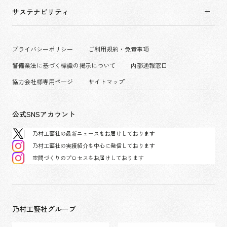
拠点一覧
キャリア採用
サステナビリティ
コーポレート
グループ会社
働く環境
エンターテインメント
沿革
プロジェクト紹介
コンベンション & イベント
プライバシーポリシー
ご利用規約・免責事項
派遣社員について
パブリック
警備業法に基づく標識の掲示について
内部通報窓口
協力会社様専用ページ
サイトマップ
公式SNSアカウント
乃村工藝社の最新ニュースをお届けしております
乃村工藝社の実績紹介を中心に発信しております
空間づくりのプロセスをお届けしております
乃村工藝社グループ