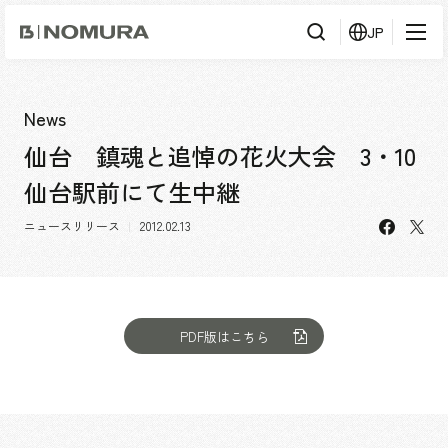
乃
JP
村
工
藝
社
検
検索
索
News
仙台 鎮魂と追悼の花火大会 3・10
事業内容
仙台駅前にて生中継
事業内容TOP
会社情報
facebo
X
市場領域
ニュースリリース
2012.02.13
会社情報TOP
実績紹介
トップメッセージ
ソーシャルグッド
実績紹介TOP
PDF版はこちら
採用情報
会社概要・アクセス
すべて
役員構成・組織図
アーバン & リテール
採用情報TOP
IR情報
拠点一覧
ホスピタリティ
新卒採用
グループ会社
コーポレート
キャリア採用