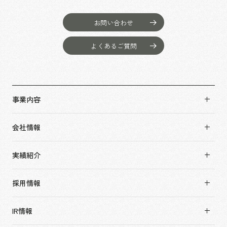
お問い合わせ
よくあるご質問
事業内容
事業内容TOP
会社情報
市場領域
会社情報TOP
実績紹介
トップメッセージ
実績紹介TOP
ソーシャルグッド
採用情報
すべて
会社概要・アクセス
採用情報TOP
アーバン & リテール
IR情報
役員構成・組織図
新卒採用
ホスピタリティ