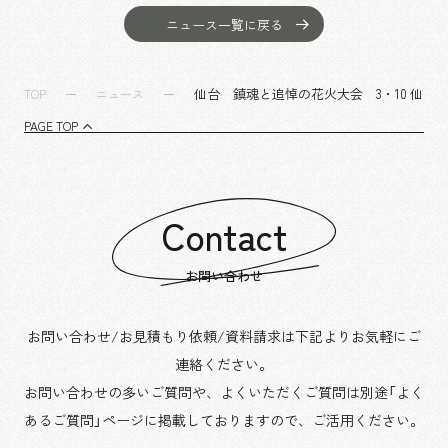
沿革
サステナビリティ
エンターテインメント
働く環境
ニュース一覧に戻る
コンベンション & イベント
プロジェクト紹介
パブリック
派遣社員について
ニュース
仙台 鎮魂と追悼の花火大会 3・10 仙台
TOP
ニュース
よくあるご質問
PAGE TOP
協力会社様専用ページ
お問い合わせ
Contact
JP
EN
CN
お問い合わせ
お問い合わせ/お見積もり依頼/資料請求は下記よりお気軽にご
乃村工藝社の最新ニュースをお届けしております
連絡ください。
乃村工藝社の実績紹介を中心に発信しております
お問い合わせの多いご質問や、よくいただくご質問は別途「よく
空間づくりのプロセスをお届けしております
あるご質問」ページに掲載しておりますので、
ご活用ください。