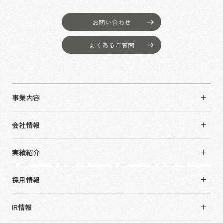
お問い合わせ
よくあるご質問
事業内容
事業内容TOP
会社情報
市場領域
会社情報TOP
実績紹介
トップメッセージ
実績紹介TOP
ソーシャルグッド
採用情報
すべて
会社概要・アクセス
採用情報TOP
アーバン & リテール
IR情報
役員構成・組織図
新卒採用
ホスピタリティ