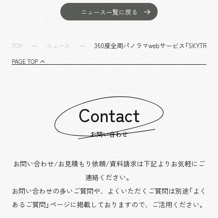
沿革
サステナビリティ
エンターテインメント
働く環境
ニュース一覧に戻る
コンベンション & イベント
プロジェクト紹介
パブリック
派遣社員について
ニュース
360度全周パノラマwebサービス「SKYTREE
TOP
ニュース
よくあるご質問
PAGE TOP
協力会社様専用ページ
お問い合わせ
Contact
JP
EN
CN
お問い合わせ
お問い合わせ/お見積もり依頼/資料請求は下記よりお気軽にご
乃村工藝社の最新ニュースをお届けしております
連絡ください。
乃村工藝社の実績紹介を中心に発信しております
お問い合わせの多いご質問や、よくいただくご質問は別途「よく
空間づくりのプロセスをお届けしております
あるご質問」ページに掲載しておりますので、
ご活用ください。