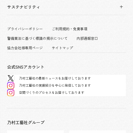
拠点一覧
キャリア採用
サステナビリティ
コーポレート
グループ会社
働く環境
エンターテインメント
沿革
プロジェクト紹介
コンベンション & イベント
プライバシーポリシー
ご利用規約・免責事項
派遣社員について
パブリック
警備業法に基づく標識の掲示について
内部通報窓口
協力会社様専用ページ
サイトマップ
公式SNSアカウント
乃村工藝社の最新ニュースをお届けしております
乃村工藝社の実績紹介を中心に発信しております
空間づくりのプロセスをお届けしております
乃村工藝社グループ