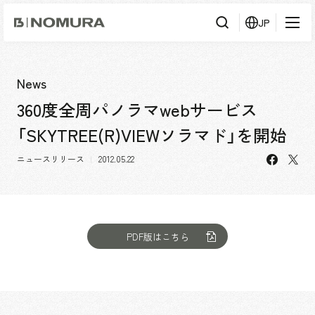
乃
JP
村
工
藝
社
検
検索
索
News
360度全周パノラマwebサービス
事業内容
「SKYTREE(R)VIEWソラマド」を開始
事業内容TOP
会社情報
facebo
X
市場領域
ニュースリリース
2012.05.22
会社情報TOP
実績紹介
トップメッセージ
ソーシャルグッド
実績紹介TOP
PDF版はこちら
採用情報
会社概要・アクセス
すべて
役員構成・組織図
アーバン & リテール
採用情報TOP
IR情報
拠点一覧
ホスピタリティ
新卒採用
グループ会社
コーポレート
キャリア採用