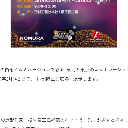
をイルミネーションで彩る「東北と東京のコラボレーション！LIGHT
り来年2月14日まで、本社1階正面広場に展示します。
身の造形作家・松村泰三氏考案のキットで、光にかざすと様々