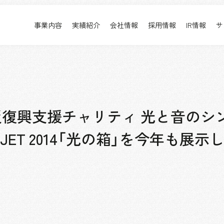
事業内容
実績紹介
会社情報
採用情報
IR情報
サ
実績紹介
採用情報
事業内容TOP
実績紹介TOP
会社情報TOP
採用情報TOP
すべて
新卒採用
アーバン & リテール
キャリア採用
ホスピタリティ
働く環境
復興支援チャリティ 光と音のシ
コーポレート
プロジェクト紹介
 OBJET 2014「光の箱」を今年も展示
エンターテインメント
派遣社員について
コンベンション & イベント
パブリック