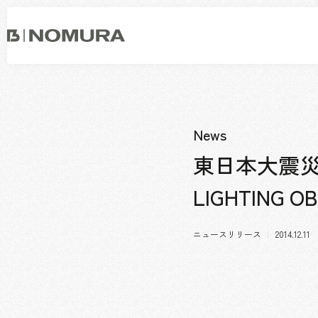
乃
村
工
藝
社
事業内容
会社情報
市場領域
トップメッセージ
News
ソーシャルグッド
会社概要・アクセス
東日本大震災
役員構成・組織図
LIGHTING
拠点一覧
グループ会社
沿革
ニュースリリース
2014.12.11