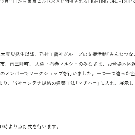
月11日から東京ビルTOKIAで開催されるLIGHTING OBJET2
本大震災発生以降、乃村工藝社グループの支援活動「みんなつな
市、南三陸町、 大森・石巻マルシェのみなさま、お台場地区
のメンバーでワークショップを行いました。一つ一つ違った色
上集まり、当社コンテナ規格の建築工法「マチハコ」に入れ、展示し
）17時より点灯式を行います。