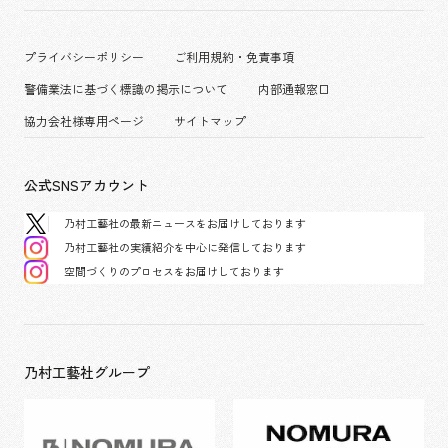
働く環境
エンターテインメント
沿革
プロジェクト紹介
コンベンション & イベント
プライバシーポリシー
ご利用規約・免責事項
派遣社員について
パブリック
警備業法に基づく標識の掲示について
内部通報窓口
協力会社様専用ページ
サイトマップ
公式SNSアカウント
乃村工藝社の最新ニュースをお届けしております
乃村工藝社の実績紹介を中心に発信しております
空間づくりのプロセスをお届けしております
乃村工藝社グループ