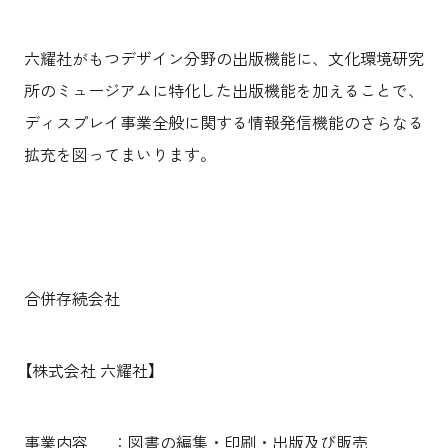
沿革
サステナビリティ
エンターテインメント
働く環境
コンベンション & イベント
プロジェクト紹介
六耀社がもつデザイン分野の出版機能に、文化環境研究
パブリック
派遣社員について
ニュース
所のミュージアムに特化した出版機能を加えることで、
よくあるご質問
ディスプレイ事業全般に関する情報発信機能のさらなる
協力会社様専用ページ
拡充を図ってまいります。
お問い合わせ
JP
EN
CN
合併存続会社
乃村工藝社の最新ニュースをお届けしております
【株式会社 六耀社】
乃村工藝社の実績紹介を中心に発信しております
空間づくりのプロセスをお届けしております
事業内容 ：図書の編集・印刷・出版及び販売