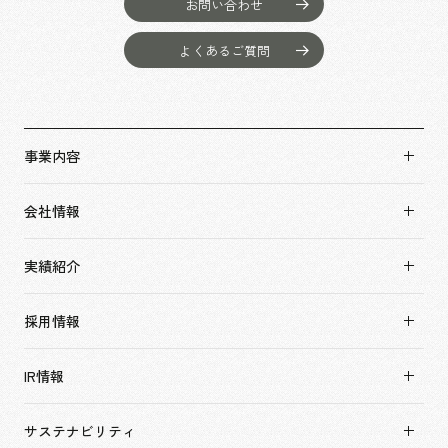
お問い合わせ
よくあるご質問
事業内容
事業内容TOP
会社情報
市場領域
会社情報TOP
実績紹介
トップメッセージ
実績紹介TOP
ソーシャルグッド
採用情報
すべて
会社概要・アクセス
採用情報TOP
アーバン & リテール
IR情報
役員構成・組織図
新卒採用
ホスピタリティ
拠点一覧
キャリア採用
サステナビリティ
コーポレート
グループ会社