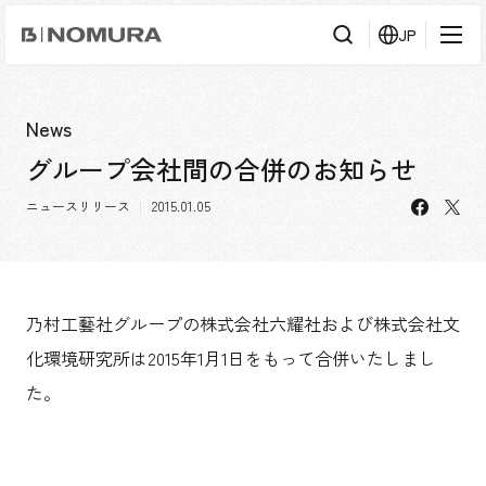
乃
JP
村
工
藝
社
検
検索
索
News
グループ会社間の合併のお知らせ
事業内容
facebo
X
ニュースリリース
2015.01.05
事業内容TOP
会社情報
市場領域
会社情報TOP
実績紹介
トップメッセージ
乃村工藝社グループの株式会社六耀社および株式会社文
ソーシャルグッド
実績紹介TOP
化環境研究所は2015年1月1日をもって合併いたしまし
採用情報
会社概要・アクセス
すべて
た。
役員構成・組織図
アーバン & リテール
採用情報TOP
IR情報
拠点一覧
ホスピタリティ
新卒採用
グループ会社
コーポレート
キャリア採用