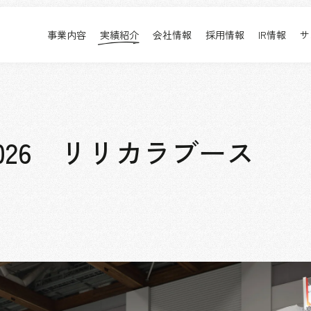
事業内容
実績紹介
会社情報
採用情報
IR情報
サ
実績紹介
採用情報
事業内容TOP
実績紹介TOP
会社情報TOP
採用情報TOP
すべて
新卒採用
アーバン & リテール
キャリア採用
026 リリカラブース
ホスピタリティ
働く環境
コーポレート
プロジェクト紹介
エンターテインメント
派遣社員について
コンベンション & イベント
パブリック