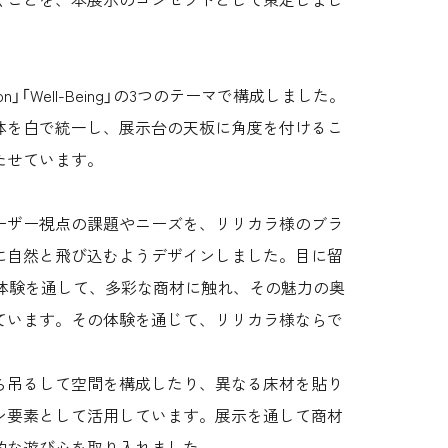
ion」「Well-Being」の3つのテーマで構成しました。
体を白で統一し、展示台の天板に角度を付けるこ
たせています。
ーザー視点の課題やニーズを、リリカラ様のブラ
に自然と飛び込むようデザインしました。目に留
体験を通して、多彩な商材に触れ、その魅力の奥
ています。その体験を通じて、リリカラ様ならで
ら吊るして空間を構成したり、異なる床材を貼り
ン要素として活用しています。展示を通して商材
的な遊び心を取り入れました。