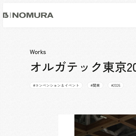
乃
村
工
藝
社
事業内容
会社情報
市場領域
トップメッセージ
Works
ソーシャルグッド
オルガテック東京2
会社概要・アクセス
役員構成・組織図
拠点一覧
#
コンベンション & イベント
#
関東
#
2026
グループ会社
沿革