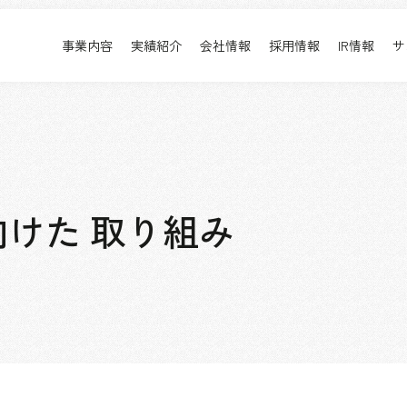
事業内容
実績紹介
会社情報
採用情報
IR情報
サ
実績紹介
採用情報
事業内容TOP
実績紹介TOP
会社情報TOP
採用情報TOP
すべて
新卒採用
アーバン & リテール
キャリア採用
ホスピタリティ
働く環境
けた 取り組み
コーポレート
プロジェクト紹介
エンターテインメント
派遣社員について
コンベンション & イベント
パブリック