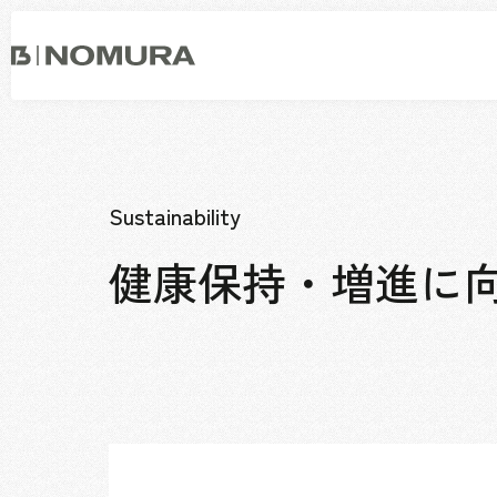
乃
村
工
藝
社
事業内容
会社情報
市場領域
トップメッセージ
ソーシャルグッド
Sustainability
会社概要・アクセス
健康保持・増進に向
役員構成・組織図
拠点一覧
グループ会社
沿革