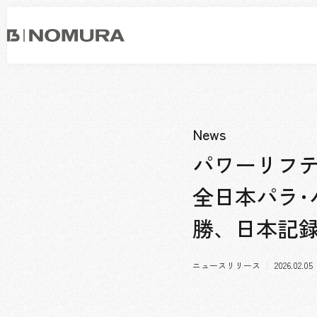
乃
村
工
藝
社
事業内容
会社情報
市場領域
トップメッセージ
News
ソーシャルグッド
会社概要・アクセス
パワーリフテ
役員構成・組織図
全日本パラ･
拠点一覧
グループ会社
勝、日本記
沿革
ニュースリリース
2026.02.05