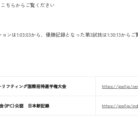
細はこちらからご覧ください
ションは
1:03:03
から、優勝記録となった第3試技は
1:30:13
からご
ワーリフティング国際招待選手権大会
https://jppf.jp/ne
（IPC）公認 日本新記録
https://jppf.jp/i