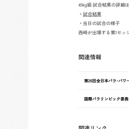
49kg級 試合結果の詳
・
試合結果
・当日の試合の様子
西崎が出場する第1セッ
関連情報
第26回全日本パラ･パ
国際パラリンピック委員会
関連リンク