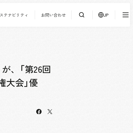
ステナビリティ
お問い合わせ
JP
IR情報
ニュース
検索
よくあるご質問
サステナビリティ
協力会社様専用ページ
が、「第26回
お問い合わせ
権大会」優
JP
EN
CN
facebook
X