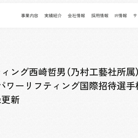
事業内容
実績紹介
会社情報
採用情報
IR情報
サ
実績紹介
採用情報
事業内容TOP
実績紹介TOP
会社情報TOP
採用情報TOP
すべて
新卒採用
アーバン & リテール
キャリア採用
ホスピタリティ
働く環境
ィング西崎哲男（乃村工藝社所属）
コーポレート
プロジェクト紹介
パワーリフティング国際招待選手
エンターテインメント
派遣社員について
コンベンション & イベント
録更新
パブリック