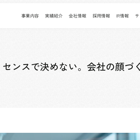
事業内容
実績紹介
会社情報
採用情報
IR情報
サ
実績紹介
採用情報
事業内容TOP
実績紹介TOP
会社情報TOP
採用情報TOP
すべて
新卒採用
アーバン & リテール
キャリア採用
、センスで決めない。会社の顔づ
ホスピタリティ
働く環境
コーポレート
プロジェクト紹介
エンターテインメント
派遣社員について
コンベンション & イベント
パブリック