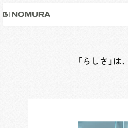
乃
村
工
藝
社
事業内容
会社情報
市場領域
トップメッセージ
ソーシャルグッド
「らしさ」は
会社概要・アクセス
役員構成・組織図
拠点一覧
グループ会社
沿革