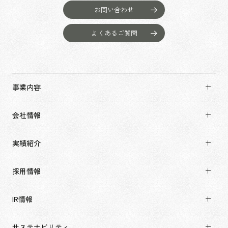
お問い合わせ
よくあるご質問
事業内容
事業内容TOP
会社情報
市場領域
会社情報TOP
実績紹介
トップメッセージ
実績紹介TOP
ソーシャルグッド
採用情報
すべて
会社概要・アクセス
採用情報TOP
アーバン & リテール
IR情報
役員構成・組織図
新卒採用
ホスピタリティ
拠点一覧
キャリア採用
サステナビリティ