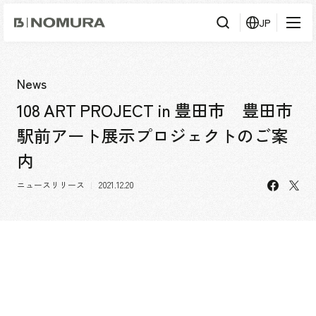
乃
JP
村
工
藝
社
検
検索
索
News
108 ART PROJECT in 豊田市 豊田市
事業内容
駅前アート展示プロジェクトのご案
事業内容TOP
会社情報
内
市場領域
会社情報TOP
facebo
X
ニュースリリース
2021.12.20
実績紹介
トップメッセージ
ソーシャルグッド
実績紹介TOP
採用情報
会社概要・アクセス
すべて
役員構成・組織図
アーバン & リテール
採用情報TOP
IR情報
拠点一覧
ホスピタリティ
新卒採用
グループ会社
コーポレート
キャリア採用