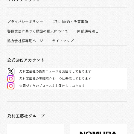
コーポレート
グループ会社
働く環境
エンターテインメント
沿革
プロジェクト紹介
コンベンション & イベント
プライバシーポリシー
ご利用規約・免責事項
派遣社員について
パブリック
警備業法に基づく標識の掲示について
内部通報窓口
協力会社様専用ページ
サイトマップ
公式SNSアカウント
乃村工藝社の最新ニュースをお届けしております
乃村工藝社の実績紹介を中心に発信しております
空間づくりのプロセスをお届けしております
乃村工藝社グループ