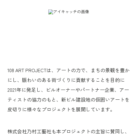
沿革
サステナビリティ
エンターテインメント
働く環境
コンベンション & イベント
プロジェクト紹介
パブリック
派遣社員について
ニュース
よくあるご質問
協力会社様専用ページ
お問い合わせ
108 ART PROJECTは、アートの力で、まちの景観を豊か
にし、賑わいのある街づくりに貢献することを目的に
JP
EN
CN
2021年に発足し、ビルオーナーやパートナー企業、アー
ティストの協力のもと、新ビル建設地の仮囲いアートを
乃村工藝社の最新ニュースをお届けしております
皮切りに様々なプロジェクトを展開しています。
乃村工藝社の実績紹介を中心に発信しております
空間づくりのプロセスをお届けしております
株式会社乃村工藝社も本プロジェクトの主旨に賛同し、