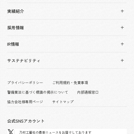
市場領域
会社情報TOP
実績紹介
トップメッセージ
実績紹介TOP
ソーシャルグッド
採用情報
すべて
会社概要・アクセス
採用情報TOP
アーバン & リテール
IR情報
役員構成・組織図
新卒採用
ホスピタリティ
拠点一覧
キャリア採用
サステナビリティ
コーポレート
グループ会社
働く環境
エンターテインメント
沿革
プロジェクト紹介
コンベンション & イベント
プライバシーポリシー
ご利用規約・免責事項
派遣社員について
パブリック
警備業法に基づく標識の掲示について
内部通報窓口
協力会社様専用ページ
サイトマップ
公式SNSアカウント
乃村工藝社の最新ニュースをお届けしております