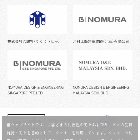
株式会社六耀社（りくようしゃ）
乃村工藝建築装飾（北京）有限公司
NOMURA DESIGN & ENGINEERING
NOMURA DESIGN & ENGINEERING
SINGAPORE PTE.LTD.
MALAYSIA SDN. BHD.
株式会社乃村工藝社
当ウェブサイトでは、お客さまの利便性の向上およびサービスの品質
（ただし、海外拠点・A.N.D.
青山事務所を除く）
維持・向上を目的として、
クッキーを利用しています。クッキーの利