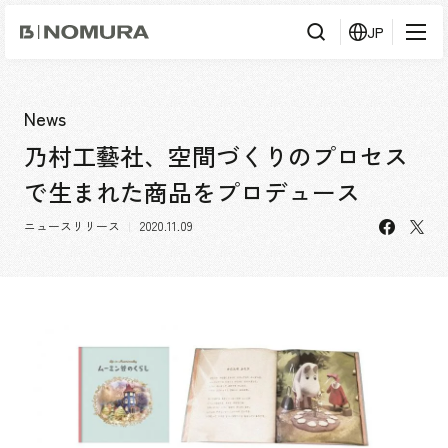
乃
JP
村
工
藝
社
検
検索
索
News
乃村工藝社、空間づくりのプロセス
事業内容
で生まれた商品をプロデュース
事業内容TOP
会社情報
facebo
X
市場領域
ニュースリリース
2020.11.09
会社情報TOP
実績紹介
トップメッセージ
ソーシャルグッド
実績紹介TOP
採用情報
会社概要・アクセス
すべて
役員構成・組織図
アーバン & リテール
採用情報TOP
IR情報
拠点一覧
ホスピタリティ
新卒採用
グループ会社
コーポレート
キャリア採用