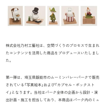
沿革
サステナビリティ
エンターテインメント
働く環境
コンベンション & イベント
プロジェクト紹介
パブリック
派遣社員について
ニュース
よくあるご質問
協力会社様専用ページ
株式会社乃村工藝社は、空間づくりのプロセスで生まれ
お問い合わせ
たコンテンツを活用した商品をプロデュースいたしまし
た。
JP
EN
CN
第一弾は、埼玉県飯能市のムーミンバレーパークで販売
乃村工藝社の最新ニュースをお届けしております
されている「写真絵本」および「カプセル・ボックスト
乃村工藝社の実績紹介を中心に発信しております
イ」となります。当社はパーク全体の企画から設計・演
空間づくりのプロセスをお届けしております
出計画・施工を担当しており、本商品はパーク内のミュ