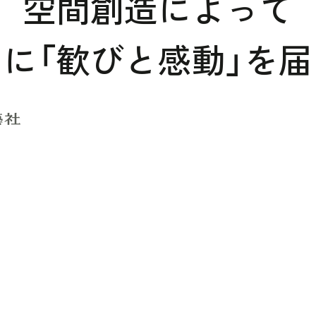
空間創造によって
に「歓びと感動」を
展（マイナビ主催）
Contact
お問い合わせ
問い合わせ/お見積もり依頼/資料請求は下記よりお気軽にご連絡くださ
いご質問や、よくいただくご質問は別途「よくあるご質問」ページに掲載
ご活用ください。