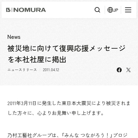
乃
JP
村
工
藝
社
検
検索
索
News
被災地に向けて復興応援メッセージ
事業内容
を本社社屋に掲出
事業内容TOP
会社情報
facebo
X
市場領域
ニュースリリース
2011.04.12
会社情報TOP
実績紹介
トップメッセージ
ソーシャルグッド
実績紹介TOP
2011年3月11日に発生した東日本大震災により被災されま
採用情報
会社概要・アクセス
すべて
した方々に、心よりお見舞い申し上げます。
役員構成・組織図
アーバン & リテール
採用情報TOP
IR情報
拠点一覧
ホスピタリティ
新卒採用
グループ会社
コーポレート
乃村工藝社グループは、「みんな つながろう！」プロジ
キャリア採用