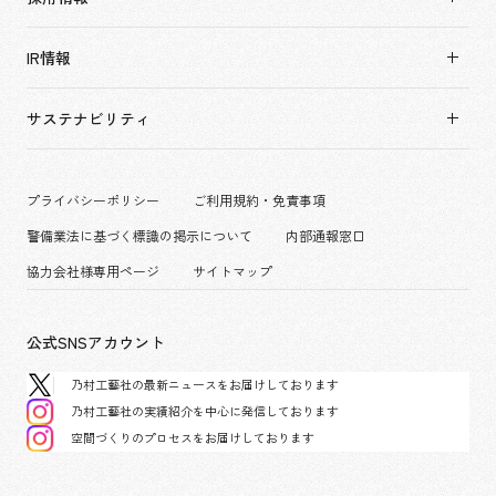
すべて
会社概要・アクセス
採用情報TOP
アーバン & リテール
IR情報
役員構成・組織図
新卒採用
ホスピタリティ
拠点一覧
キャリア採用
サステナビリティ
コーポレート
グループ会社
働く環境
エンターテインメント
沿革
プロジェクト紹介
コンベンション & イベント
プライバシーポリシー
ご利用規約・免責事項
派遣社員について
パブリック
警備業法に基づく標識の掲示について
内部通報窓口
協力会社様専用ページ
サイトマップ
公式SNSアカウント
乃村工藝社の最新ニュースをお届けしております
乃村工藝社の実績紹介を中心に発信しております
空間づくりのプロセスをお届けしております