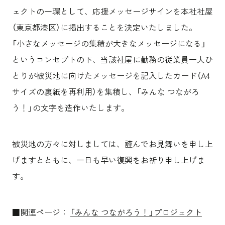
沿革
サステナビリティ
エンターテインメント
働く環境
ェクトの一環として、応援メッセージサインを本社社屋
コンベンション & イベント
プロジェクト紹介
（東京都港区）に掲出することを決定いたしました。
パブリック
派遣社員について
ニュース
「小さなメッセージの集積が大きなメッセージになる」
よくあるご質問
というコンセプトの下、当該社屋に勤務の従業員一人ひ
協力会社様専用ページ
とりが被災地に向けたメッセージを記入したカード（A4
サイズの裏紙を再利用）を集積し、「みんな つながろ
お問い合わせ
う！」の文字を造作いたします。
JP
EN
CN
被災地の方々に対しましては、謹んでお見舞いを申し上
げますとともに、一日も早い復興をお祈り申し上げま
す。
乃村工藝社の最新ニュースをお届けしております
乃村工藝社の実績紹介を中心に発信しております
空間づくりのプロセスをお届けしております
■関連ページ：
「みんな つながろう！」プロジェクト