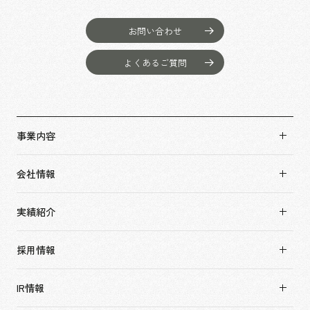
お問い合わせ
よくあるご質問
事業内容
事業内容TOP
会社情報
市場領域
会社情報TOP
実績紹介
トップメッセージ
実績紹介TOP
ソーシャルグッド
採用情報
すべて
会社概要・アクセス
採用情報TOP
アーバン & リテール
IR情報
役員構成・組織図
新卒採用
ホスピタリティ