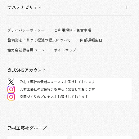
拠点一覧
キャリア採用
サステナビリティ
コーポレート
グループ会社
働く環境
エンターテインメント
沿革
プロジェクト紹介
コンベンション & イベント
プライバシーポリシー
ご利用規約・免責事項
派遣社員について
パブリック
警備業法に基づく標識の掲示について
内部通報窓口
協力会社様専用ページ
サイトマップ
公式SNSアカウント
乃村工藝社の最新ニュースをお届けしております
乃村工藝社の実績紹介を中心に発信しております
空間づくりのプロセスをお届けしております
乃村工藝社グループ