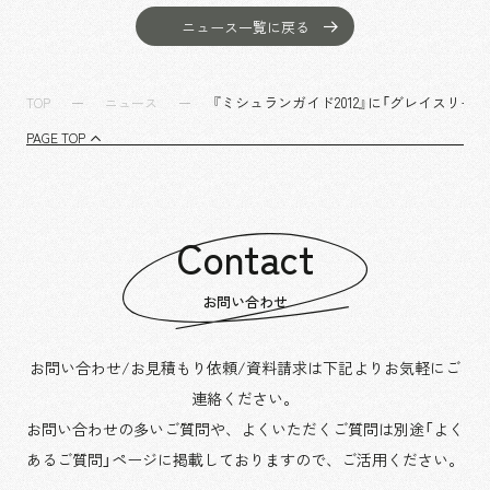
沿革
サステナビリティ
エンターテインメント
働く環境
ニュース一覧に戻る
コンベンション & イベント
プロジェクト紹介
パブリック
派遣社員について
ニュース
『ミシュランガイド2012』に「グレイスリー
TOP
ニュース
よくあるご質問
PAGE TOP
協力会社様専用ページ
お問い合わせ
Contact
JP
EN
CN
お問い合わせ
お問い合わせ/お見積もり依頼/資料請求は下記よりお気軽にご
乃村工藝社の最新ニュースをお届けしております
連絡ください。
乃村工藝社の実績紹介を中心に発信しております
お問い合わせの多いご質問や、よくいただくご質問は別途「よく
空間づくりのプロセスをお届けしております
あるご質問」ページに掲載しておりますので、
ご活用ください。