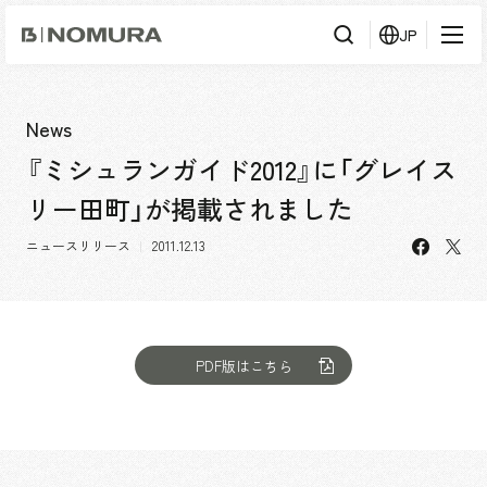
乃
JP
村
工
藝
社
検
検索
索
News
『ミシュランガイド2012』に「グレイス
事業内容
リー田町」が掲載されました
事業内容TOP
会社情報
facebo
X
市場領域
ニュースリリース
2011.12.13
会社情報TOP
実績紹介
トップメッセージ
ソーシャルグッド
実績紹介TOP
PDF版はこちら
採用情報
会社概要・アクセス
すべて
役員構成・組織図
アーバン & リテール
採用情報TOP
IR情報
拠点一覧
ホスピタリティ
新卒採用
グループ会社
コーポレート
キャリア採用