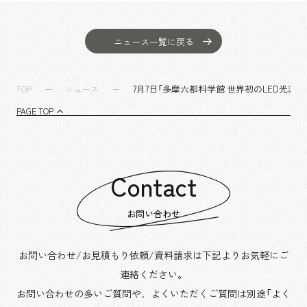
沿革
サステナビリティ
エンターテインメント
働く環境
コンベンション & イベント
プロジェクト紹介
ニュース一覧に戻る
パブリック
派遣社員について
ニュース
よくあるご質問
7月7日「多摩六都科学館 世界初のLED光
TOP
ニュース
協力会社様専用ページ
PAGE TOP
お問い合わせ
Contact
JP
EN
CN
お問い合わせ
乃村工藝社の最新ニュースをお届けしております
お問い合わせ/お見積もり依頼/資料請求は下記よりお気軽にご
乃村工藝社の実績紹介を中心に発信しております
連絡ください。
空間づくりのプロセスをお届けしております
お問い合わせの多いご質問や、よくいただくご質問は別途「よく