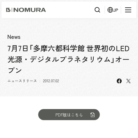
乃
JP
村
工
藝
社
検
検索
索
News
7月7日「多摩六都科学館 世界初のLED
事業内容
光源・デジタルプラネタリウム」オー
事業内容TOP
会社情報
プン
市場領域
会社情報TOP
facebo
X
ニュースリリース
2012.07.02
実績紹介
トップメッセージ
ソーシャルグッド
実績紹介TOP
採用情報
会社概要・アクセス
すべて
PDF版はこちら
役員構成・組織図
アーバン & リテール
採用情報TOP
IR情報
拠点一覧
ホスピタリティ
新卒採用
グループ会社
コーポレート
キャリア採用