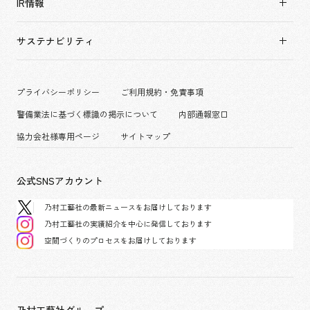
アーバン & リテール
IR情報
役員構成・組織図
新卒採用
ホスピタリティ
拠点一覧
キャリア採用
サステナビリティ
コーポレート
グループ会社
働く環境
エンターテインメント
沿革
プロジェクト紹介
コンベンション & イベント
プライバシーポリシー
ご利用規約・免責事項
派遣社員について
パブリック
警備業法に基づく標識の掲示について
内部通報窓口
協力会社様専用ページ
サイトマップ
公式SNSアカウント
乃村工藝社の最新ニュースをお届けしております
乃村工藝社の実績紹介を中心に発信しております
空間づくりのプロセスをお届けしております