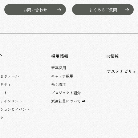
お問い合わせ
よくあるご質問
介
採用情報
IR情報
新卒採用
サステナビリテ
 & リテール
キャリア採用
タリティ
働く環境
レート
プロジェクト紹介
ーテインメント
派遣社員について
ション & イベント
ック