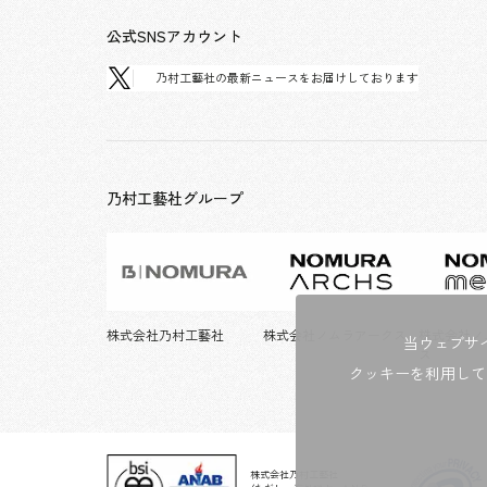
公式SNSアカウント
乃村工藝社の最新ニュースをお届けしております
乃村工藝社グループ
株式会社乃村工藝社
株式会社ノムラアークス
株式会社ノ
当ウェブサ
ス
クッキーを利用して
株式会社乃村工藝社