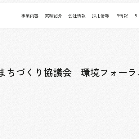
事業内容
実績紹介
会社情報
採用情報
IR情報
サ
実績紹介
採用情報
事業内容TOP
実績紹介TOP
会社情報TOP
採用情報TOP
すべて
新卒採用
アーバン & リテール
キャリア採用
ホスピタリティ
働く環境
まちづくり協議会 環境フォーラム2
コーポレート
プロジェクト紹介
エンターテインメント
派遣社員について
コンベンション & イベント
パブリック