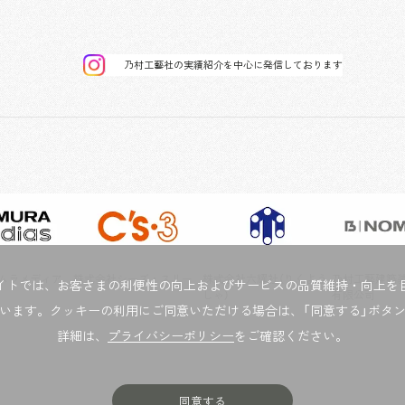
乃村工藝社の実績紹介を中心に発信しております
ムラメディア
株式会社シーズ・スリー
株式会社六耀社（りくよう
乃村工藝建築装
イトでは、お客さまの利便性の向上およびサービスの品質維持・向上を
しゃ）
有限公司
います。クッキーの利用にご同意いただける場合は、「同意する」ボタ
詳細は、
プライバシーポリシー
をご確認ください。
同意する