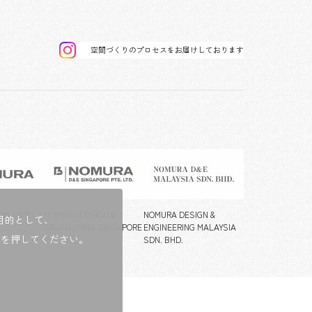
空間づくりのプロセスをお届けしております
飾（北京）
NOMURA DESIGN &
NOMURA DESIGN &
目的として、
ENGINEERING SINGAPORE
ENGINEERING MALAYSIA
ンを押してください。
PTE.LTD.
SDN. BHD.