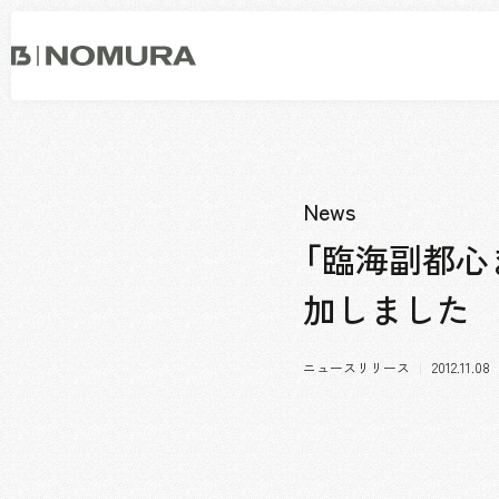
乃
村
工
藝
社
事業内容
会社情報
市場領域
トップメッセージ
News
ソーシャルグッド
会社概要・アクセス
「臨海副都心
役員構成・組織図
加しました
拠点一覧
グループ会社
沿革
ニュースリリース
2012.11.08