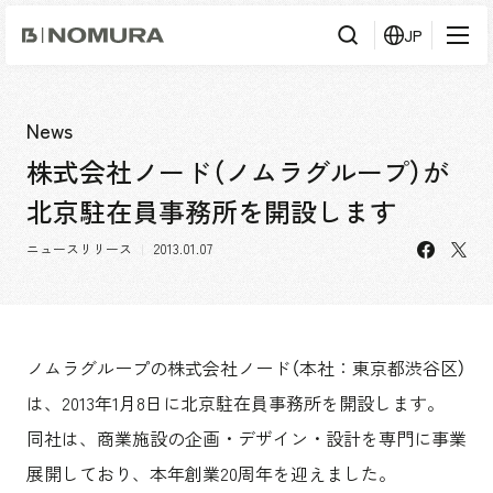
乃
JP
村
工
藝
社
検
検索
索
News
株式会社ノード（ノムラグループ）が
事業内容
北京駐在員事務所を開設します
事業内容TOP
会社情報
facebo
X
市場領域
ニュースリリース
2013.01.07
会社情報TOP
実績紹介
トップメッセージ
ソーシャルグッド
実績紹介TOP
ノムラグループの株式会社ノード（本社：東京都渋谷区）
採用情報
会社概要・アクセス
すべて
は、2013年1月8日に北京駐在員事務所を開設します。
役員構成・組織図
アーバン & リテール
採用情報TOP
同社は、商業施設の企画・デザイン・設計を専門に事業
IR情報
拠点一覧
ホスピタリティ
新卒採用
展開しており、本年創業20周年を迎えました。
グループ会社
コーポレート
キャリア採用