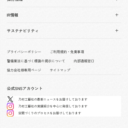
すべて
会社概要・アクセス
採用情報TOP
アーバン & リテール
IR情報
役員構成・組織図
新卒採用
ホスピタリティ
拠点一覧
キャリア採用
サステナビリティ
コーポレート
グループ会社
働く環境
エンターテインメント
沿革
プロジェクト紹介
コンベンション & イベント
プライバシーポリシー
ご利用規約・免責事項
派遣社員について
パブリック
警備業法に基づく標識の掲示について
内部通報窓口
協力会社様専用ページ
サイトマップ
公式SNSアカウント
乃村工藝社の最新ニュースをお届けしております
乃村工藝社の実績紹介を中心に発信しております
空間づくりのプロセスをお届けしております