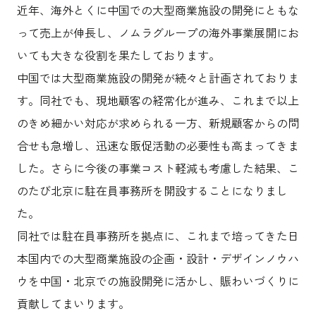
沿革
近年、海外とくに中国での大型商業施設の開発にともな
サステナビリティ
エンターテインメント
働く環境
コンベンション & イベント
って売上が伸長し、ノムラグループの海外事業展開にお
プロジェクト紹介
パブリック
派遣社員について
いても大きな役割を果たしております。
ニュース
中国では大型商業施設の開発が続々と計画されておりま
よくあるご質問
す。同社でも、現地顧客の経常化が進み、これまで以上
協力会社様専用ページ
のきめ細かい対応が求められる一方、新規顧客からの問
お問い合わせ
合せも急増し、迅速な販促活動の必要性も高まってきま
した。さらに今後の事業コスト軽減も考慮した結果、こ
JP
EN
CN
のたび北京に駐在員事務所を開設することになりまし
た。
同社では駐在員事務所を拠点に、これまで培ってきた日
乃村工藝社の最新ニュースをお届けしております
本国内での大型商業施設の企画・設計・デザインノウハ
乃村工藝社の実績紹介を中心に発信しております
ウを中国・北京での施設開発に活かし、賑わいづくりに
空間づくりのプロセスをお届けしております
貢献してまいります。