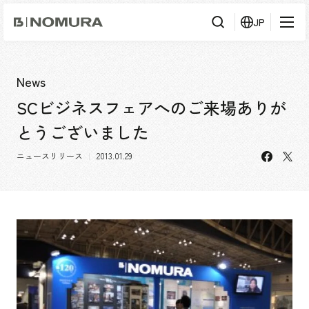
乃
JP
村
工
藝
社
検
検索
索
News
SCビジネスフェアへのご来場ありが
事業内容
とうございました
事業内容TOP
会社情報
facebo
X
市場領域
ニュースリリース
2013.01.29
会社情報TOP
実績紹介
トップメッセージ
ソーシャルグッド
実績紹介TOP
採用情報
会社概要・アクセス
すべて
役員構成・組織図
アーバン & リテール
採用情報TOP
IR情報
拠点一覧
ホスピタリティ
新卒採用
グループ会社
コーポレート
キャリア採用