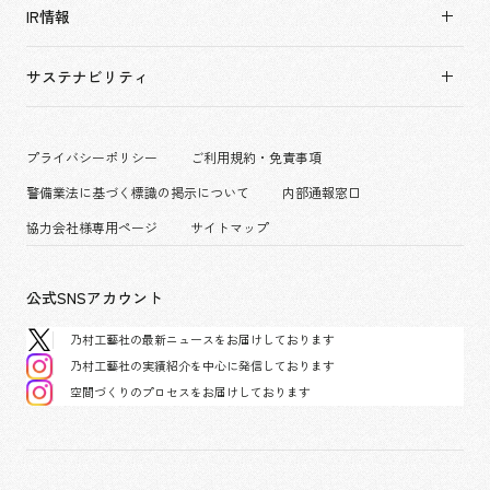
採用情報TOP
アーバン & リテール
IR情報
役員構成・組織図
新卒採用
ホスピタリティ
拠点一覧
キャリア採用
サステナビリティ
コーポレート
グループ会社
働く環境
エンターテインメント
沿革
プロジェクト紹介
コンベンション & イベント
プライバシーポリシー
ご利用規約・免責事項
派遣社員について
パブリック
警備業法に基づく標識の掲示について
内部通報窓口
協力会社様専用ページ
サイトマップ
公式SNSアカウント
乃村工藝社の最新ニュースをお届けしております
乃村工藝社の実績紹介を中心に発信しております
空間づくりのプロセスをお届けしております