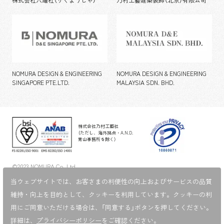
株式会社六耀社（りくようしゃ）
乃村工藝建築装飾（北京）有限公司
NOMURA DESIGN & ENGINEERING
NOMURA DESIGN & ENGINEERING
SINGAPORE PTE.LTD.
MALAYSIA SDN. BHD.
株式会社乃村工藝社
（ただし、海外拠点・A.N.D.
青山事務所を除く）
©2023 NOMURA Co.,Ltd.
当ウェブサイトでは、お客さまの利便性の向上およびサービスの品質
維持・向上を目的として、
クッキーを利用しています。クッキーの利
用にご同意いただける場合は、「同意する」ボタンを押してください。
詳細は、
プライバシーポリシー
をご確認ください。