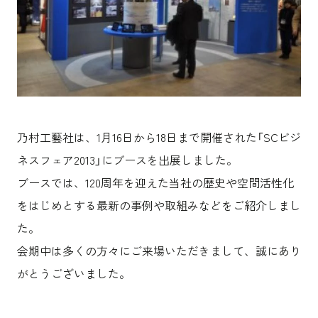
沿革
サステナビリティ
エンターテインメント
働く環境
コンベンション & イベント
プロジェクト紹介
パブリック
派遣社員について
ニュース
よくあるご質問
協力会社様専用ページ
乃村工藝社は、1月16日から18日まで開催された「SCビジ
お問い合わせ
ネスフェア2013」にブースを出展しました。
ブースでは、120周年を迎えた当社の歴史や空間活性化
JP
EN
CN
をはじめとする最新の事例や取組みなどをご紹介しまし
た。
乃村工藝社の最新ニュースをお届けしております
会期中は多くの方々にご来場いただきまして、誠にあり
乃村工藝社の実績紹介を中心に発信しております
がとうございました。
空間づくりのプロセスをお届けしております