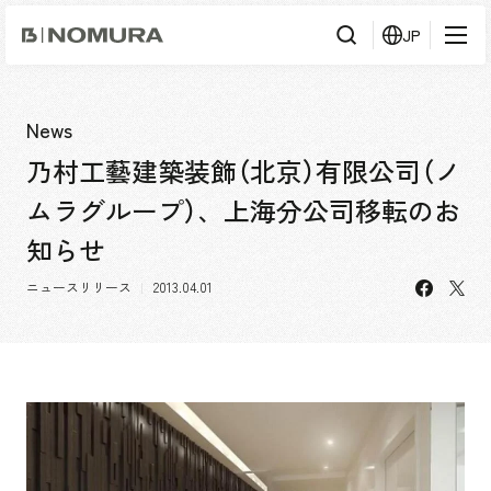
乃
JP
村
工
藝
社
検
検索
索
News
乃村工藝建築装飾（北京）有限公司（ノ
事業内容
ムラグループ）、上海分公司移転のお
事業内容TOP
会社情報
知らせ
市場領域
会社情報TOP
facebo
X
ニュースリリース
2013.04.01
実績紹介
トップメッセージ
ソーシャルグッド
実績紹介TOP
採用情報
会社概要・アクセス
すべて
役員構成・組織図
アーバン & リテール
採用情報TOP
IR情報
拠点一覧
ホスピタリティ
新卒採用
グループ会社
コーポレート
キャリア採用