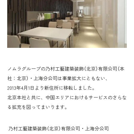
沿革
サステナビリティ
エンターテインメント
働く環境
コンベンション & イベント
プロジェクト紹介
パブリック
派遣社員について
ニュース
よくあるご質問
協力会社様専用ページ
お問い合わせ
ノムラグループの乃村工藝建築装飾（北京）有限公司（本
社：北京）・上海分公司は事業拡大にともない、
JP
EN
CN
2013年4月1日より新住所に移転しました。
北京本社と共に、中国エリアにおけるサービスのさらな
乃村工藝社の最新ニュースをお届けしております
る拡充を図ってまいります。
乃村工藝社の実績紹介を中心に発信しております
空間づくりのプロセスをお届けしております
乃村工藝建築装飾（北京）有限公司・上海分公司