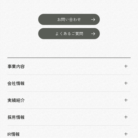
お問い合わせ
よくあるご質問
事業内容
事業内容TOP
会社情報
市場領域
会社情報TOP
実績紹介
トップメッセージ
実績紹介TOP
ソーシャルグッド
採用情報
すべて
会社概要・アクセス
採用情報TOP
アーバン & リテール
IR情報
役員構成・組織図