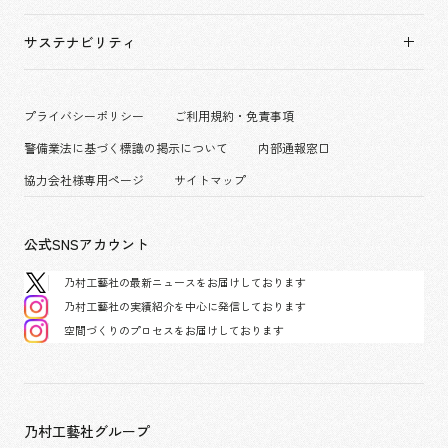
新卒採用
ホスピタリティ
拠点一覧
キャリア採用
サステナビリティ
コーポレート
グループ会社
働く環境
エンターテインメント
沿革
プロジェクト紹介
コンベンション & イベント
プライバシーポリシー
ご利用規約・免責事項
派遣社員について
パブリック
警備業法に基づく標識の掲示について
内部通報窓口
協力会社様専用ページ
サイトマップ
公式SNSアカウント
乃村工藝社の最新ニュースをお届けしております
乃村工藝社の実績紹介を中心に発信しております
空間づくりのプロセスをお届けしております
乃村工藝社グループ