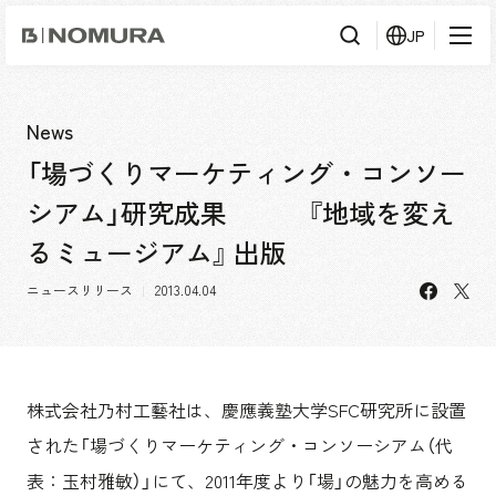
乃
JP
村
工
藝
社
検
検索
索
News
「場づくりマーケティング・コンソー
事業内容
シアム」研究成果 『地域を変え
事業内容TOP
会社情報
るミュージアム』 出版
市場領域
会社情報TOP
facebo
X
ニュースリリース
2013.04.04
実績紹介
トップメッセージ
ソーシャルグッド
実績紹介TOP
採用情報
会社概要・アクセス
すべて
株式会社乃村工藝社は、慶應義塾大学SFC研究所に設置
役員構成・組織図
アーバン & リテール
採用情報TOP
IR情報
された「場づくりマーケティング・コンソーシアム（代
拠点一覧
ホスピタリティ
新卒採用
グループ会社
表：玉村雅敏）」にて、2011年度より「場」の魅力を高める
コーポレート
キャリア採用