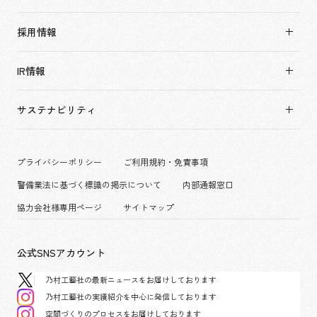
トップメッセージ
実績紹介TOP
ソーシャルグッド
採用情報
すべて
会社概要・アクセス
採用情報TOP
アーバン & リテール
IR情報
役員構成・組織図
新卒採用
ホスピタリティ
拠点一覧
キャリア採用
サステナビリティ
コーポレート
グループ会社
働く環境
エンターテインメント
沿革
プロジェクト紹介
コンベンション & イベント
プライバシーポリシー
ご利用規約・免責事項
派遣社員について
パブリック
警備業法に基づく標識の掲示について
内部通報窓口
協力会社様専用ページ
サイトマップ
公式SNSアカウント
乃村工藝社の最新ニュースをお届けしております
乃村工藝社の実績紹介を中心に発信しております
空間づくりのプロセスをお届けしております