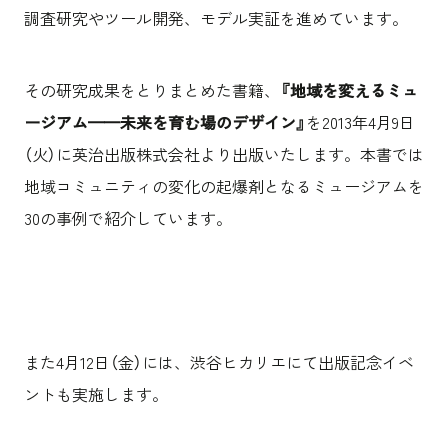
沿革
サステナビリティ
エンターテインメント
調査研究やツール開発、モデル実証を進めています。
働く環境
コンベンション & イベント
プロジェクト紹介
パブリック
派遣社員について
ニュース
その研究成果をとりまとめた書籍、
『地域を変えるミュ
よくあるご質問
ージアム——未来を育む場のデザイン』
を2013年4月9日
協力会社様専用ページ
（火）に英治出版株式会社より出版いたします。本書では
地域コミュニティの変化の起爆剤となるミュージアムを
お問い合わせ
30の事例で紹介しています。
JP
EN
CN
乃村工藝社の最新ニュースをお届けしております
また4月12日（金）には、渋谷ヒカリエにて出版記念イベ
乃村工藝社の実績紹介を中心に発信しております
ントも実施します。
空間づくりのプロセスをお届けしております