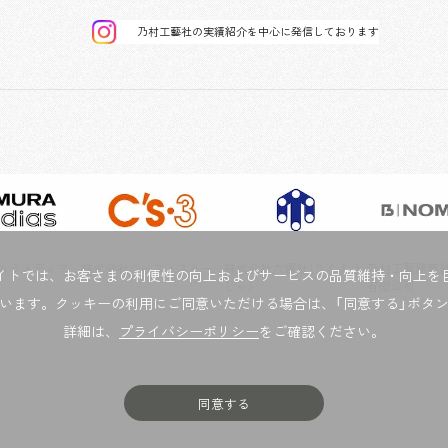
乃村工藝社の実績紹介を中心に発信しております
ムラメディア
株式会社シーズ・スリー
株式会社六耀社（りくよう
乃村工藝建築装
イトでは、お客さまの利便性の向上およびサービスの品質維持・向上を
しゃ）
有限公司
います。クッキーの利用にご同意いただける場合は、「同意する」ボタ
詳細は、
プライバシーポリシー
をご確認ください。
同意する