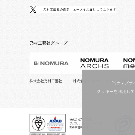
乃村工藝社の最新ニュースをお届けしております
乃村工藝社グループ
株式会社乃村工藝社
株式会社ノムラアークス
株式会社ノ
当ウェブサ
ス
クッキーを利用して
株式会社乃村工藝社
（ただし、海外拠点・A.N.D.
青山事務所を除く）