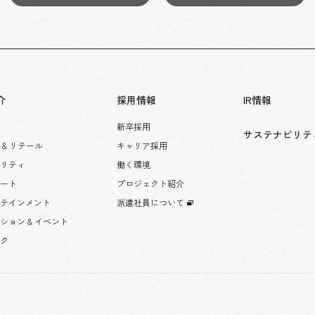
介
採用情報
IR情報
新卒採用
サステナビリテ
 & リテール
キャリア採用
タリティ
働く環境
レート
プロジェクト紹介
ーテインメント
派遣社員について
ション & イベント
ック