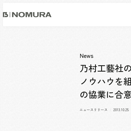
乃
村
工
藝
社
事業内容
会社情報
市場領域
トップメッセージ
News
ソーシャルグッド
会社概要・アクセス
乃村工藝社
役員構成・組織図
ノウハウを
拠点一覧
グループ会社
の協業に合意 
沿革
ニュースリリース
2013.10.25