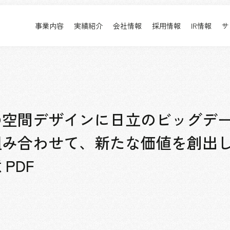
事業内容
実績紹介
会社情報
採用情報
IR情報
サ
実績紹介
採用情報
事業内容TOP
実績紹介TOP
会社情報TOP
採用情報TOP
すべて
新卒採用
アーバン & リテール
キャリア採用
ホスピタリティ
働く環境
の空間デザインに日立のビッグデ
コーポレート
プロジェクト紹介
組み合わせて、新たな価値を創出
エンターテインメント
派遣社員について
コンベンション & イベント
PDF
パブリック