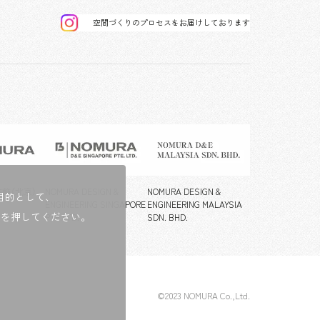
空間づくりのプロセスをお届けしております
飾（北京）
NOMURA DESIGN &
NOMURA DESIGN &
目的として、
ENGINEERING SINGAPORE
ENGINEERING MALAYSIA
ンを押してください。
PTE.LTD.
SDN. BHD.
©2023 NOMURA Co.,Ltd.