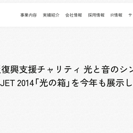
事業内容
実績紹介
会社情報
採用情報
IR情報
サ
実績紹介
採用情報
事業内容TOP
実績紹介TOP
会社情報TOP
採用情報TOP
すべて
新卒採用
アーバン & リテール
キャリア採用
ホスピタリティ
働く環境
復興支援チャリティ 光と音のシ
コーポレート
プロジェクト紹介
 OBJET 2014「光の箱」を今年も展示
エンターテインメント
派遣社員について
コンベンション & イベント
パブリック