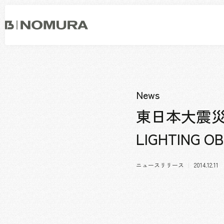
乃
村
工
藝
社
事業内容
会社情報
市場領域
トップメッセージ
News
ソーシャルグッド
会社概要・アクセス
東日本大震災
役員構成・組織図
LIGHTING
拠点一覧
グループ会社
沿革
ニュースリリース
2014.12.11