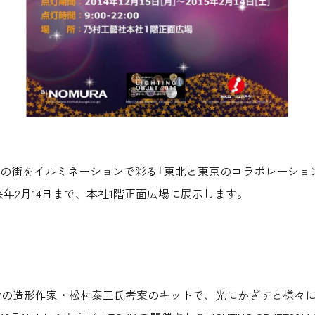
をイルミネーションで彩る「東北と東京のコラボレーション！LIGHT
り来年2月14日まで、本社1階正面広場に展示します。
身の造形作家・松村泰三氏考案のキットで、光にかざすと様々