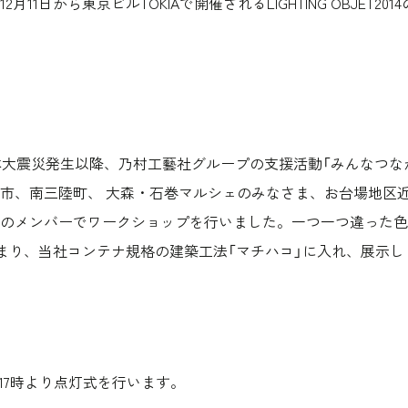
月11日から東京ビルTOKIAで開催されるLIGHTING OBJET2
本大震災発生以降、乃村工藝社グループの支援活動「みんなつな
市、南三陸町、 大森・石巻マルシェのみなさま、お台場地区
のメンバーでワークショップを行いました。一つ一つ違った色
上集まり、当社コンテナ規格の建築工法「マチハコ」に入れ、展示し
）17時より点灯式を行います。