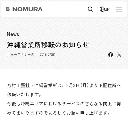
乃
JP
村
工
藝
社
検
検索
索
News
沖縄営業所移転のお知らせ
事業内容
facebo
X
ニュースリリース
2015.07.28
事業内容TOP
会社情報
市場領域
会社情報TOP
実績紹介
トップメッセージ
乃村工藝社・沖縄営業所は、8月3日（月）より下記住所へ
ソーシャルグッド
実績紹介TOP
移転いたします。
採用情報
会社概要・アクセス
すべて
今後も沖縄エリアにおけるサービスのさらなる向上に努
役員構成・組織図
アーバン & リテール
採用情報TOP
めてまいりますのでよろしくお願い申し上げます。
IR情報
拠点一覧
ホスピタリティ
新卒採用
グループ会社
コーポレート
キャリア採用