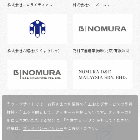
株式会社ノムラメディアス
株式会社シーズ・スリー
株式会社六耀社（りくようしゃ）
乃村工藝建築装飾（北京）有限公司
NOMURA DESIGN & ENGINEERING
NOMURA DESIGN & ENGINEERING
SINGAPORE PTE.LTD.
MALAYSIA SDN. BHD.
当ウェブサイトでは、お客さまの利便性の向上およびサービスの品質
維持・向上を目的として、
クッキーを利用しています。クッキーの利
用にご同意いただける場合は、「同意する」ボタンを押してください。
詳細は、
プライバシーポリシー
をご確認ください。
株式会社乃村工藝社
（ただし、海外拠点・A.N.D.
青山事務所を除く）