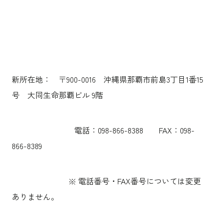
沿革
サステナビリティ
エンターテインメント
働く環境
コンベンション & イベント
プロジェクト紹介
パブリック
派遣社員について
ニュース
よくあるご質問
協力会社様専用ページ
新所在地： 〒900-0016 沖縄県那覇市前島3丁目1番15
号 大同生命那覇ビル 9階
お問い合わせ
JP
EN
CN
電話：098-866-8388 FAX：098-
866-8389
乃村工藝社の最新ニュースをお届けしております
※ 電話番号・FAX番号については変更
乃村工藝社の実績紹介を中心に発信しております
ありません。
空間づくりのプロセスをお届けしております