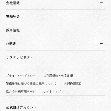
会社情報
市場領域
会社情報TOP
実績紹介
トップメッセージ
実績紹介TOP
ソーシャルグッド
採用情報
すべて
会社概要・アクセス
採用情報TOP
アーバン & リテール
IR情報
役員構成・組織図
新卒採用
ホスピタリティ
拠点一覧
キャリア採用
サステナビリティ
コーポレート
グループ会社
働く環境
エンターテインメント
沿革
プロジェクト紹介
コンベンション & イベント
プライバシーポリシー
ご利用規約・免責事項
派遣社員について
パブリック
警備業法に基づく標識の掲示について
内部通報窓口
協力会社様専用ページ
サイトマップ
公式SNSアカウント