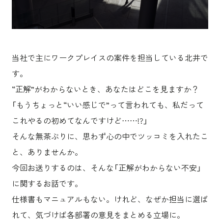
沿革
サステナビリティ
エンターテインメント
働く環境
コンベンション & イベント
プロジェクト紹介
パブリック
派遣社員について
ニュース
よくあるご質問
当社で主にワークプレイスの案件を担当している北井で
協力会社様専用ページ
す。
“正解”がわからないとき、あなたはどこを見ますか？
お問い合わせ
「もうちょっと“いい感じで”って言われても、私だって
これやるの初めてなんですけど……!?」
JP
EN
CN
そんな無茶ぶりに、思わず心の中でツッコミを入れたこ
と、ありませんか。
今回お送りするのは、そんな「正解がわからない不安」
乃村工藝社の最新ニュースをお届けしております
に関するお話です。
乃村工藝社の実績紹介を中心に発信しております
空間づくりのプロセスをお届けしております
仕様書もマニュアルもない。けれど、なぜか担当に選ば
れて、気づけば各部署の意見をまとめる立場に。