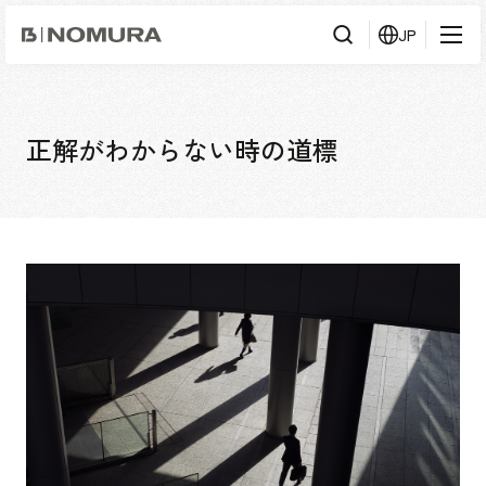
乃
JP
村
工
藝
社
検
検索
索
正解がわからない時の道標
事業内容
事業内容TOP
会社情報
市場領域
会社情報TOP
実績紹介
トップメッセージ
ソーシャルグッド
実績紹介TOP
採用情報
会社概要・アクセス
すべて
役員構成・組織図
アーバン & リテール
採用情報TOP
IR情報
拠点一覧
ホスピタリティ
新卒採用
グループ会社
コーポレート
キャリア採用