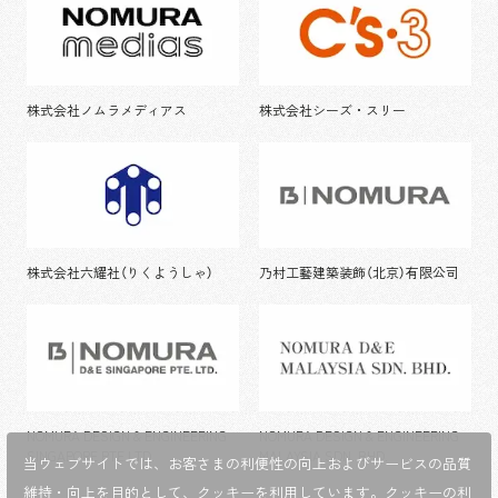
株式会社ノムラメディアス
株式会社シーズ・スリー
株式会社六耀社（りくようしゃ）
乃村工藝建築装飾（北京）有限公司
NOMURA DESIGN & ENGINEERING
NOMURA DESIGN & ENGINEERING
SINGAPORE PTE.LTD.
MALAYSIA SDN. BHD.
当ウェブサイトでは、お客さまの利便性の向上およびサービスの品質
維持・向上を目的として、
クッキーを利用しています。クッキーの利