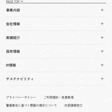
PAGE TOP
事業内容
事業内容TOP
会社情報
市場領域
会社情報TOP
実績紹介
トップメッセージ
実績紹介TOP
ソーシャルグッド
採用情報
すべて
会社概要・アクセス
採用情報TOP
アーバン & リテール
IR情報
役員構成・組織図
新卒採用
ホスピタリティ
拠点一覧
キャリア採用
サステナビリティ
コーポレート
グループ会社
働く環境
エンターテインメント
沿革
プロジェクト紹介
コンベンション & イベント
プライバシーポリシー
ご利用規約・免責事項
派遣社員について
パブリック
警備業法に基づく標識の掲示について
内部通報窓口