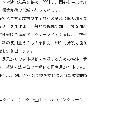
ームや演出効果を綿密に設計し、関心を中央や床
、環境負荷の低減を行っています。
程で発生する端材や中間材料の削減に取り組みま
るリーフ造作は、一般的な機械で加工可能な曲線
解性樹脂で構成されたリーフメッシュは、中空性
原料の使用量そのものを抑え、細かく分割可能な
能を引き出します。
。足元からの身体感覚を刺激するための特注モザ
り、経済寸法単位での解体と再利用が可能です。
ト化し、別用途への変換を視野に入れた循環的な
y（エクイティ）：公平性」「Inclusion（インクルージョ