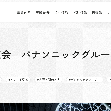
事業内容
実績紹介
会社情報
採用情報
IR情報
サ
実績紹介
採用情報
事業内容TOP
実績紹介TOP
会社情報TOP
採用情報TOP
すべて
新卒採用
アーバン & リテール
キャリア採用
博覧会 パナソニックグル
ホスピタリティ
働く環境
コーポレート
プロジェクト紹介
エンターテインメント
派遣社員について
コンベンション & イベント
#
アワード受賞
#
大阪・関西万博
#
デジタルテクノロジー
パブリック