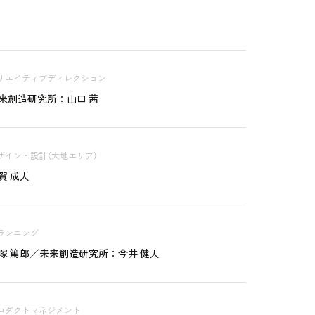
リエイティブディレクション
来創造研究所：山口 茜
ザイン・設計（大地エリア）
賀 成人
ランニング
塚 篤郎／未来創造研究所：今井 健人
ロダクトマネジメント