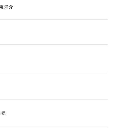
東 洋介
社様