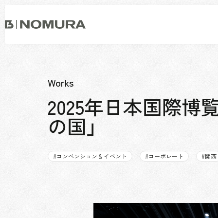
乃
村
工
藝
社
事業内容
会社情報
市場領域
トップメッセージ
Works
ソーシャルグッド
2025年日本国際
会社概要・アクセス
の国」
役員構成・組織図
拠点一覧
グループ会社
#
コンベンション & イベント
#
コーポレート
#
関西
沿革