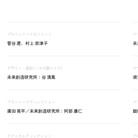
プロジェクトマネジメント
ク
菅谷 遼、村上 奈津子
未
デザイン・設計（ノモの国エリア）
デ
未来創造研究所：谷 清鳳
須
プランニングディレクション
プ
廣田 晃平／未来創造研究所：阿部 鷹仁
飯
テクニカルディレクション
プ