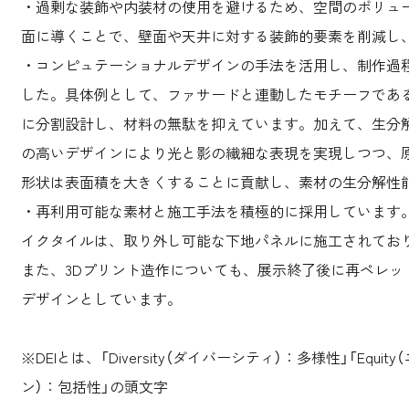
・過剰な装飾や内装材の使用を避けるため、空間のボリュ
面に導くことで、壁面や天井に対する装飾的要素を削減し
・コンピュテーショナルデザインの手法を活用し、制作過
した。具体例として、ファサードと連動したモチーフであ
に分割設計し、材料の無駄を抑えています。加えて、生分
の高いデザインにより光と影の繊細な表現を実現しつつ、
形状は表面積を大きくすることに貢献し、素材の生分解性
・再利用可能な素材と施工手法を積極的に採用しています
イクタイルは、取り外し可能な下地パネルに施工されてお
また、3Dプリント造作についても、展示終了後に再ペレッ
デザインとしています。
※DEIとは、「Diversity（ダイバーシティ）：多様性」「Equit
ン）：包括性」の頭文字