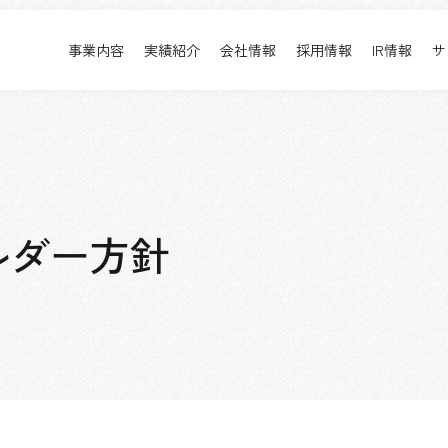
事業内容
実績紹介
会社情報
採用情報
IR情報
サ
実績紹介
採用情報
事業内容TOP
実績紹介TOP
会社情報TOP
採用情報TOP
すべて
新卒採用
アーバン & リテール
キャリア採用
ホスピタリティ
働く環境
ルダー方針
コーポレート
プロジェクト紹介
エンターテインメント
派遣社員について
コンベンション & イベント
パブリック