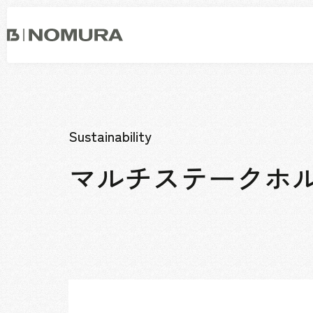
乃
村
工
藝
社
事業内容
会社情報
市場領域
トップメッセージ
ソーシャルグッド
Sustainability
会社概要・アクセス
マルチステークホ
役員構成・組織図
拠点一覧
グループ会社
沿革