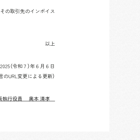
その取引先のインボイス
。
以上
2025（令和７）年６月６日
言のURL変更による更新）
長執行役員 奥本 清孝