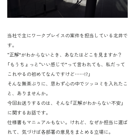
沿革
サステナビリティ
エンターテインメント
働く環境
コンベンション & イベント
プロジェクト紹介
パブリック
派遣社員について
ニュース
よくあるご質問
当社で主にワークプレイスの案件を担当している北井で
協力会社様専用ページ
す。
“正解”がわからないとき、あなたはどこを見ますか？
お問い合わせ
「もうちょっと“いい感じで”って言われても、私だって
これやるの初めてなんですけど……!?」
JP
EN
CN
そんな無茶ぶりに、思わず心の中でツッコミを入れたこ
と、ありませんか。
今回お送りするのは、そんな「正解がわからない不安」
乃村工藝社の最新ニュースをお届けしております
に関するお話です。
乃村工藝社の実績紹介を中心に発信しております
空間づくりのプロセスをお届けしております
仕様書もマニュアルもない。けれど、なぜか担当に選ば
れて、気づけば各部署の意見をまとめる立場に。