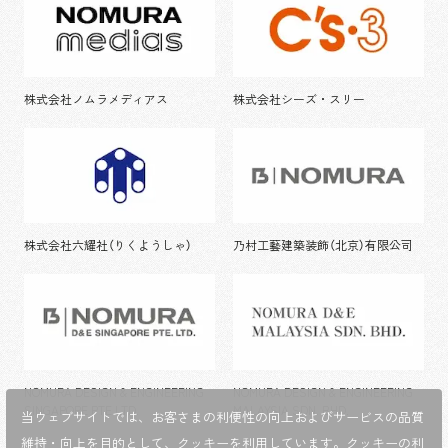
株式会社ノムラメディアス
株式会社シーズ・スリー
株式会社六耀社（りくようしゃ）
乃村工藝建築装飾（北京）有限公司
NOMURA DESIGN & ENGINEERING
NOMURA DESIGN & ENGINEERING
SINGAPORE PTE.LTD.
MALAYSIA SDN. BHD.
当ウェブサイトでは、お客さまの利便性の向上およびサービスの品質
維持・向上を目的として、
クッキーを利用しています。クッキーの利