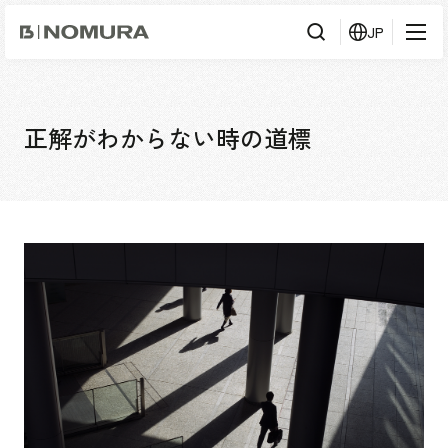
乃
JP
村
工
藝
社
検
検索
索
正解がわからない時の道標
事業内容
事業内容TOP
会社情報
市場領域
会社情報TOP
実績紹介
トップメッセージ
ソーシャルグッド
実績紹介TOP
採用情報
会社概要・アクセス
すべて
役員構成・組織図
アーバン & リテール
採用情報TOP
IR情報
拠点一覧
ホスピタリティ
新卒採用
グループ会社
コーポレート
キャリア採用