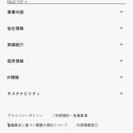
PAGE TOP
事業内容
事業内容TOP
会社情報
市場領域
会社情報TOP
実績紹介
トップメッセージ
実績紹介TOP
ソーシャルグッド
採用情報
すべて
会社概要・アクセス
採用情報TOP
アーバン & リテール
IR情報
役員構成・組織図
新卒採用
ホスピタリティ
拠点一覧
キャリア採用
サステナビリティ
コーポレート
グループ会社
働く環境
エンターテインメント
沿革
プロジェクト紹介
コンベンション & イベント
プライバシーポリシー
ご利用規約・免責事項
派遣社員について
パブリック
警備業法に基づく標識の掲示について
内部通報窓口