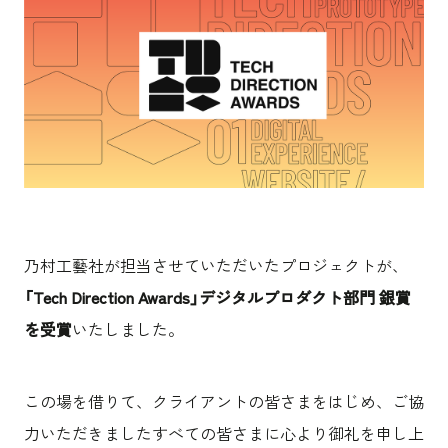
沿革
サステナビリティ
エンターテインメント
働く環境
コンベンション & イベント
プロジェクト紹介
パブリック
派遣社員について
ニュース
よくあるご質問
協力会社様専用ページ
お問い合わせ
JP
EN
CN
乃村工藝社が担当させていただいたプロジェクトが、
「
Tech Direction Awards
」デジタルプロダクト部門 銀賞
を受賞
いたしました。
乃村工藝社の最新ニュースをお届けしております
乃村工藝社の実績紹介を中心に発信しております
この場を借りて、クライアントの皆さまをはじめ、ご協
空間づくりのプロセスをお届けしております
力いただきましたすべての皆さまに心より御礼を申し上