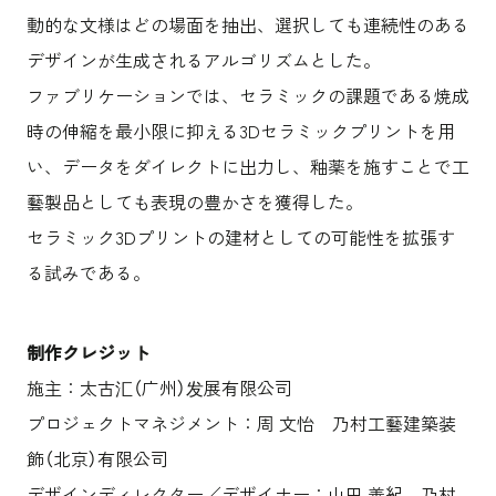
動的な文様はどの場面を抽出、選択しても連続性のある
デザインが生成されるアルゴリズムとした。
ファブリケーションでは、セラミックの課題である焼成
時の伸縮を最小限に抑える3Dセラミックプリントを用
い、データをダイレクトに出力し、釉薬を施すことで工
藝製品としても表現の豊かさを獲得した。
セラミック3Dプリントの建材としての可能性を拡張す
る試みである。
制作クレジット
施主：太古汇（广州）发展有限公司
プロジェクトマネジメント：周 文怡 乃村工藝建築装
飾（北京）有限公司
デザインディレクター／デザイナー：山田 善紀 乃村