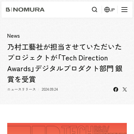
乃
JP
村
工
藝
社
検
検索
索
News
乃村工藝社が担当させていただいた
事業内容
プロジェクトが「Tech Direction
事業内容TOP
会社情報
Awards」デジタルプロダクト部門 銀
市場領域
賞を受賞
会社情報TOP
実績紹介
トップメッセージ
facebo
X
ニュースリリース
2024.09.24
ソーシャルグッド
実績紹介TOP
採用情報
会社概要・アクセス
すべて
役員構成・組織図
アーバン & リテール
採用情報TOP
IR情報
拠点一覧
ホスピタリティ
新卒採用
グループ会社
コーポレート
キャリア採用