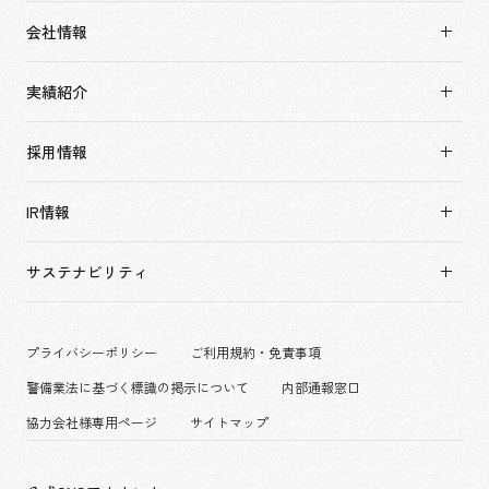
事業内容TOP
会社情報
市場領域
会社情報TOP
実績紹介
トップメッセージ
実績紹介TOP
ソーシャルグッド
採用情報
すべて
会社概要・アクセス
採用情報TOP
アーバン & リテール
IR情報
役員構成・組織図
新卒採用
ホスピタリティ
拠点一覧
キャリア採用
サステナビリティ
コーポレート
グループ会社
働く環境
エンターテインメント
沿革
プロジェクト紹介
コンベンション & イベント
プライバシーポリシー
ご利用規約・免責事項
派遣社員について
パブリック
警備業法に基づく標識の掲示について
内部通報窓口
協力会社様専用ページ
サイトマップ