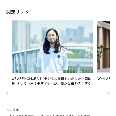
関連リンク
WE ARE NOMURA｜「デジタル技術をいかした空間体
NOMLAB | ノム
験」をつくり出すデザイナーが、新たな道を切り拓く
※ご注意