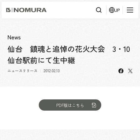
乃
JP
村
工
藝
社
検
検索
索
News
仙台 鎮魂と追悼の花火大会 3・10
事業内容
仙台駅前にて生中継
事業内容TOP
会社情報
facebo
X
市場領域
ニュースリリース
2012.02.13
会社情報TOP
実績紹介
トップメッセージ
ソーシャルグッド
実績紹介TOP
PDF版はこちら
採用情報
会社概要・アクセス
すべて
役員構成・組織図
アーバン & リテール
採用情報TOP
IR情報
拠点一覧
ホスピタリティ
新卒採用
グループ会社
コーポレート
キャリア採用