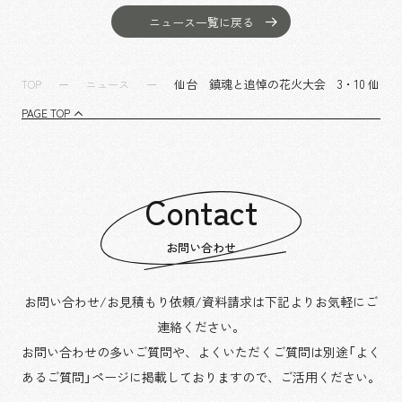
沿革
サステナビリティ
エンターテインメント
働く環境
ニュース一覧に戻る
コンベンション & イベント
プロジェクト紹介
パブリック
派遣社員について
ニュース
仙台 鎮魂と追悼の花火大会 3・10 仙台
TOP
ニュース
よくあるご質問
PAGE TOP
協力会社様専用ページ
お問い合わせ
Contact
JP
EN
CN
お問い合わせ
お問い合わせ/お見積もり依頼/資料請求は下記よりお気軽にご
乃村工藝社の最新ニュースをお届けしております
連絡ください。
乃村工藝社の実績紹介を中心に発信しております
お問い合わせの多いご質問や、よくいただくご質問は別途「よく
空間づくりのプロセスをお届けしております
あるご質問」ページに掲載しておりますので、
ご活用ください。