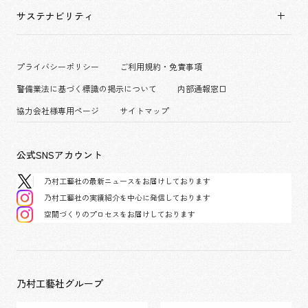
拠点一覧
キャリア採用
サステナビリティ
コーポレート
グループ会社
働く環境
エンターテインメント
沿革
プロジェクト紹介
コンベンション & イベント
プライバシーポリシー
ご利用規約・免責事項
派遣社員について
パブリック
警備業法に基づく標識の掲示について
内部通報窓口
協力会社様専用ページ
サイトマップ
公式SNSアカウント
乃村工藝社の最新ニュースをお届けしております
乃村工藝社の実績紹介を中心に発信しております
空間づくりのプロセスをお届けしております
乃村工藝社グループ