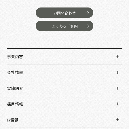
お問い合わせ
よくあるご質問
事業内容
事業内容TOP
会社情報
市場領域
会社情報TOP
実績紹介
トップメッセージ
実績紹介TOP
ソーシャルグッド
採用情報
すべて
会社概要・アクセス
採用情報TOP
アーバン & リテール
IR情報
役員構成・組織図
新卒採用
ホスピタリティ