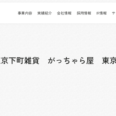
事業内容
実績紹介
会社情報
採用情報
IR情報
サ
実績紹介
採用情報
事業内容TOP
実績紹介TOP
会社情報TOP
採用情報TOP
すべて
新卒採用
アーバン & リテール
キャリア採用
ホスピタリティ
働く環境
「東京下町雑貨 がっちゃら屋 東
コーポレート
プロジェクト紹介
エンターテインメント
派遣社員について
コンベンション & イベント
パブリック