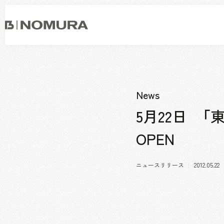
乃
村
工
藝
社
事業内容
会社情報
市場領域
トップメッセージ
News
ソーシャルグッド
会社概要・アクセス
5月22日 
役員構成・組織図
OPEN
拠点一覧
グループ会社
沿革
ニュースリリース
2012.05.22