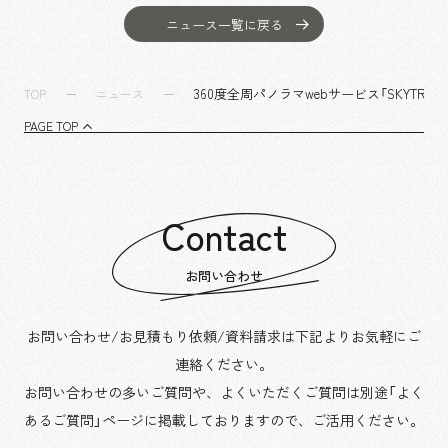
沿革
サステナビリティ
エンターテインメント
働く環境
ニュース一覧に戻る
コンベンション & イベント
プロジェクト紹介
パブリック
派遣社員について
ニュース
360度全周パノラマwebサービス「SKYTREE
TOP
ニュース
よくあるご質問
PAGE TOP
協力会社様専用ページ
お問い合わせ
Contact
JP
EN
CN
お問い合わせ
お問い合わせ/お見積もり依頼/資料請求は下記よりお気軽にご
乃村工藝社の最新ニュースをお届けしております
連絡ください。
乃村工藝社の実績紹介を中心に発信しております
お問い合わせの多いご質問や、よくいただくご質問は別途「よく
空間づくりのプロセスをお届けしております
あるご質問」ページに掲載しておりますので、
ご活用ください。