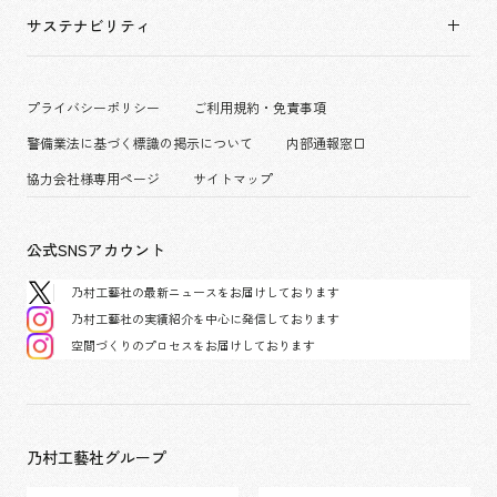
拠点一覧
キャリア採用
サステナビリティ
コーポレート
グループ会社
働く環境
エンターテインメント
沿革
プロジェクト紹介
コンベンション & イベント
プライバシーポリシー
ご利用規約・免責事項
派遣社員について
パブリック
警備業法に基づく標識の掲示について
内部通報窓口
協力会社様専用ページ
サイトマップ
公式SNSアカウント
乃村工藝社の最新ニュースをお届けしております
乃村工藝社の実績紹介を中心に発信しております
空間づくりのプロセスをお届けしております
乃村工藝社グループ