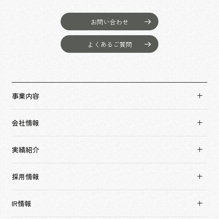
お問い合わせ
よくあるご質問
事業内容
事業内容TOP
会社情報
市場領域
会社情報TOP
実績紹介
トップメッセージ
実績紹介TOP
ソーシャルグッド
採用情報
すべて
会社概要・アクセス
採用情報TOP
アーバン & リテール
IR情報
役員構成・組織図
新卒採用
ホスピタリティ