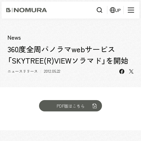
乃
JP
村
工
藝
社
検
検索
索
News
360度全周パノラマwebサービス
事業内容
「SKYTREE(R)VIEWソラマド」を開始
事業内容TOP
会社情報
facebo
X
市場領域
ニュースリリース
2012.05.22
会社情報TOP
実績紹介
トップメッセージ
ソーシャルグッド
実績紹介TOP
PDF版はこちら
採用情報
会社概要・アクセス
すべて
役員構成・組織図
アーバン & リテール
採用情報TOP
IR情報
拠点一覧
ホスピタリティ
新卒採用
グループ会社
コーポレート
キャリア採用