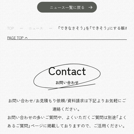
沿革
サステナビリティ
エンターテインメント
働く環境
ニュース一覧に戻る
コンベンション & イベント
プロジェクト紹介
パブリック
派遣社員について
ニュース
「できなさそう」を「できそう」にする賑わい
TOP
ニュース
よくあるご質問
PAGE TOP
協力会社様専用ページ
お問い合わせ
Contact
JP
EN
CN
お問い合わせ
お問い合わせ/お見積もり依頼/資料請求は下記よりお気軽にご
乃村工藝社の最新ニュースをお届けしております
連絡ください。
乃村工藝社の実績紹介を中心に発信しております
お問い合わせの多いご質問や、よくいただくご質問は別途「よく
空間づくりのプロセスをお届けしております
あるご質問」ページに掲載しておりますので、
ご活用ください。