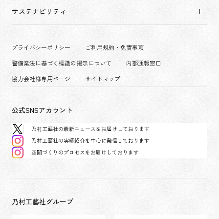
拠点一覧
キャリア採用
サステナビリティ
コーポレート
グループ会社
働く環境
エンターテインメント
沿革
プロジェクト紹介
コンベンション & イベント
プライバシーポリシー
ご利用規約・免責事項
派遣社員について
パブリック
警備業法に基づく標識の掲示について
内部通報窓口
協力会社様専用ページ
サイトマップ
公式SNSアカウント
乃村工藝社の最新ニュースをお届けしております
乃村工藝社の実績紹介を中心に発信しております
空間づくりのプロセスをお届けしております
乃村工藝社グループ