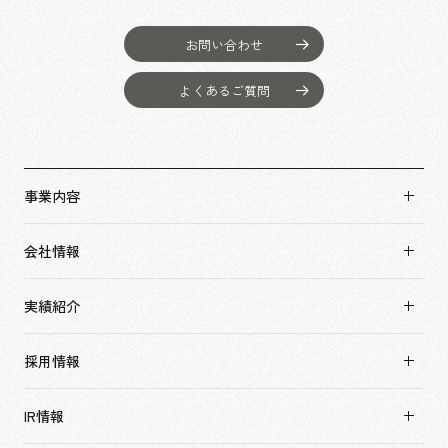
お問い合わせ
よくあるご質問
事業内容
事業内容TOP
会社情報
市場領域
会社情報TOP
実績紹介
トップメッセージ
実績紹介TOP
ソーシャルグッド
採用情報
すべて
会社概要・アクセス
採用情報TOP
アーバン & リテール
IR情報
役員構成・組織図
新卒採用
ホスピタリティ