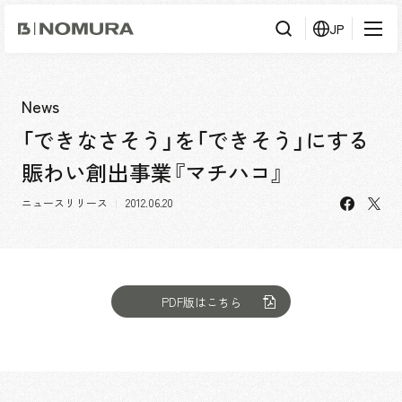
乃
JP
村
工
藝
社
検
検索
索
News
「できなさそう」を「できそう」にする
事業内容
賑わい創出事業『マチハコ』
事業内容TOP
会社情報
facebo
X
市場領域
ニュースリリース
2012.06.20
会社情報TOP
実績紹介
トップメッセージ
ソーシャルグッド
実績紹介TOP
PDF版はこちら
採用情報
会社概要・アクセス
すべて
役員構成・組織図
アーバン & リテール
採用情報TOP
IR情報
拠点一覧
ホスピタリティ
新卒採用
グループ会社
コーポレート
キャリア採用