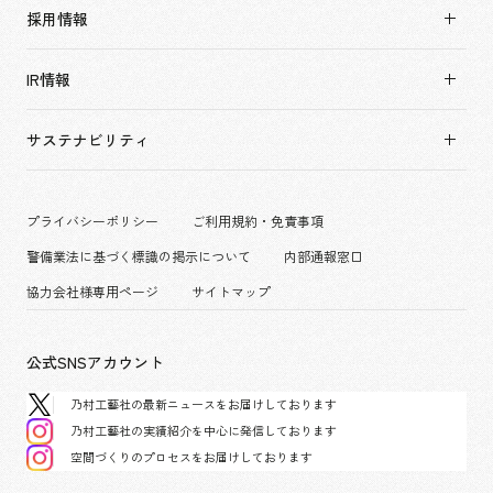
実績紹介TOP
ソーシャルグッド
採用情報
すべて
会社概要・アクセス
採用情報TOP
アーバン & リテール
IR情報
役員構成・組織図
新卒採用
ホスピタリティ
拠点一覧
キャリア採用
サステナビリティ
コーポレート
グループ会社
働く環境
エンターテインメント
沿革
プロジェクト紹介
コンベンション & イベント
プライバシーポリシー
ご利用規約・免責事項
派遣社員について
パブリック
警備業法に基づく標識の掲示について
内部通報窓口
協力会社様専用ページ
サイトマップ
公式SNSアカウント
乃村工藝社の最新ニュースをお届けしております
乃村工藝社の実績紹介を中心に発信しております
空間づくりのプロセスをお届けしております