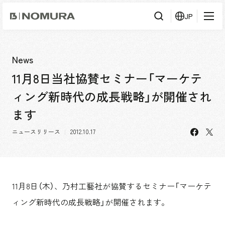
乃
JP
村
工
藝
社
検
検索
索
News
11月8日当社協賛セミナー「マーケテ
事業内容
ィング新時代の成長戦略」が開催され
事業内容TOP
会社情報
ます
市場領域
会社情報TOP
facebo
X
ニュースリリース
2012.10.17
実績紹介
トップメッセージ
ソーシャルグッド
実績紹介TOP
採用情報
会社概要・アクセス
すべて
11月8日（木）、乃村工藝社が協賛するセミナー「マーケテ
役員構成・組織図
アーバン & リテール
採用情報TOP
IR情報
ィング新時代の成長戦略」が開催されます。
拠点一覧
ホスピタリティ
新卒採用
グループ会社
コーポレート
キャリア採用