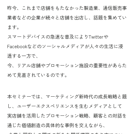
沿革
サステナビリティ
エンターテインメント
働く環境
昨今、これまで店舗をもたなかった製造業、通信販売事
コンベンション & イベント
プロジェクト紹介
業者などの企業が続々と店舗を出店し、話題を集めてい
パブリック
派遣社員について
ニュース
ます。
よくあるご質問
スマートデバイスの急速な普及によりTwitterや
協力会社様専用ページ
Facebookなどのソーシャルメディアが人々の生活に浸
透する一方で、
お問い合わせ
今、リアル店舗やプロモーション施設の重要性があらた
めて見直されているのです。
JP
EN
CN
本セミナーでは、マーケティング新時代の成長戦略と題
乃村工藝社の最新ニュースをお届けしております
し、ユーザーエクスペリエンスを生むメディアとして
乃村工藝社の実績紹介を中心に発信しております
実店舗を活用したプロモーション戦略、顧客との対話を
空間づくりのプロセスをお届けしております
通じた価値創造の具体的な事例を交えながら、