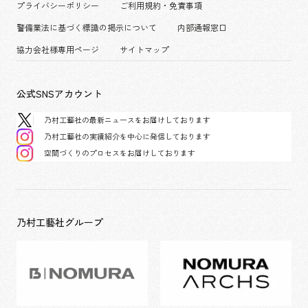
コンベンション & イベント
プライバシーポリシー
ご利用規約・免責事項
派遣社員について
パブリック
警備業法に基づく標識の掲示について
内部通報窓口
協力会社様専用ページ
サイトマップ
公式SNSアカウント
乃村工藝社の最新ニュースをお届けしております
乃村工藝社の実績紹介を中心に発信しております
空間づくりのプロセスをお届けしております
乃村工藝社グループ