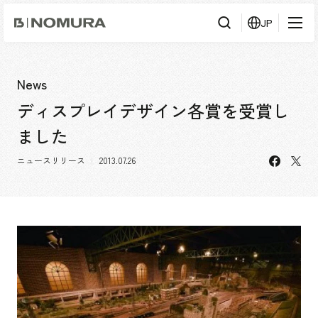
乃
JP
村
工
藝
社
検
検索
索
News
ディスプレイデザイン各賞を受賞し
事業内容
ました
事業内容TOP
会社情報
facebo
X
市場領域
ニュースリリース
2013.07.26
会社情報TOP
実績紹介
トップメッセージ
ソーシャルグッド
実績紹介TOP
採用情報
会社概要・アクセス
すべて
役員構成・組織図
アーバン & リテール
採用情報TOP
IR情報
拠点一覧
ホスピタリティ
新卒採用
グループ会社
コーポレート
キャリア採用