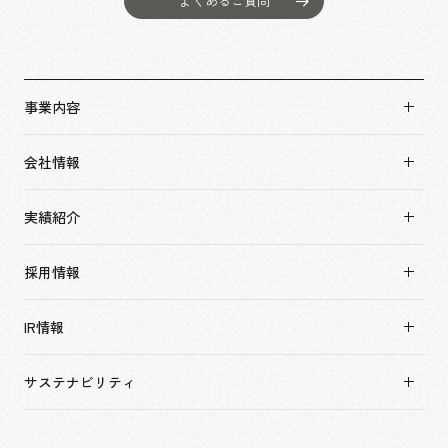
よくあるご質問
事業内容
事業内容TOP
会社情報
市場領域
会社情報TOP
実績紹介
トップメッセージ
実績紹介TOP
ソーシャルグッド
採用情報
すべて
会社概要・アクセス
採用情報TOP
アーバン & リテール
IR情報
役員構成・組織図
新卒採用
ホスピタリティ
拠点一覧
キャリア採用
サステナビリティ
コーポレート
グループ会社
働く環境
エンターテインメント
沿革
プロジェクト紹介