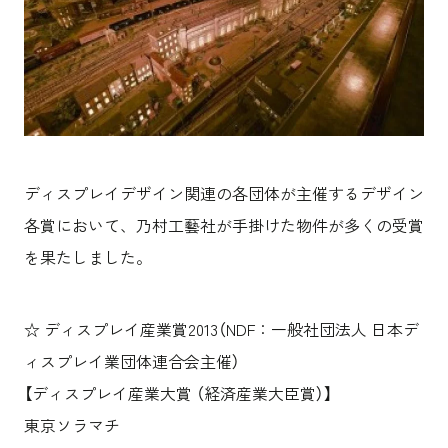
沿革
サステナビリティ
エンターテインメント
働く環境
コンベンション & イベント
プロジェクト紹介
パブリック
派遣社員について
ニュース
よくあるご質問
協力会社様専用ページ
ディスプレイデザイン関連の各団体が主催するデザイン
お問い合わせ
各賞において、乃村工藝社が手掛けた物件が多くの受賞
を果たしました。
JP
EN
CN
☆ ディスプレイ産業賞2013（NDF：一般社団法人 日本デ
乃村工藝社の最新ニュースをお届けしております
ィスプレイ業団体連合会主催）
乃村工藝社の実績紹介を中心に発信しております
【ディスプレイ産業大賞 （経済産業大臣賞）】
空間づくりのプロセスをお届けしております
東京ソラマチ