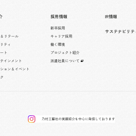
介
採用情報
IR情報
新卒採用
サステナビリテ
 & リテール
キャリア採用
タリティ
働く環境
レート
プロジェクト紹介
ーテインメント
派遣社員について
ション & イベント
ック
乃村工藝社の実績紹介を中心に発信しております