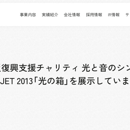
事業内容
実績紹介
会社情報
採用情報
IR情報
サ
実績紹介
採用情報
事業内容TOP
実績紹介TOP
会社情報TOP
採用情報TOP
すべて
新卒採用
アーバン & リテール
キャリア採用
ホスピタリティ
働く環境
復興支援チャリティ 光と音のシ
コーポレート
プロジェクト紹介
 OBJET 2013「光の箱」を展示してい
エンターテインメント
派遣社員について
コンベンション & イベント
パブリック