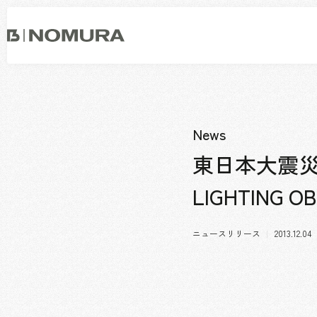
乃
村
工
藝
社
事業内容
会社情報
市場領域
トップメッセージ
News
ソーシャルグッド
会社概要・アクセス
東日本大震災
役員構成・組織図
LIGHTING
拠点一覧
グループ会社
沿革
ニュースリリース
2013.12.04