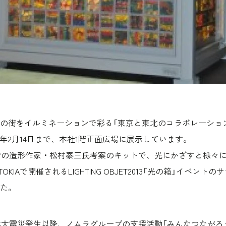
をイルミネーションで彩る「東京と東北のコラボレーション！LIGHT
来年2月14日まで、本社1階正面広場に展示しています。
身の造形作家・松村泰三氏考案のキットで、光にかざすと様々
OKIAで開催されるLIGHTING OBJET2013「光の箱」イベン
た。
本大震災発生以降、ノムラグループの支援活動「みんなつながろ