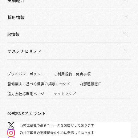
実績紹介
トップメッセージ
実績紹介TOP
ソーシャルグッド
採用情報
すべて
会社概要・アクセス
採用情報TOP
アーバン & リテール
IR情報
役員構成・組織図
新卒採用
ホスピタリティ
拠点一覧
キャリア採用
サステナビリティ
コーポレート
グループ会社
働く環境
エンターテインメント
沿革
プロジェクト紹介
コンベンション & イベント
プライバシーポリシー
ご利用規約・免責事項
派遣社員について
パブリック
警備業法に基づく標識の掲示について
内部通報窓口
協力会社様専用ページ
サイトマップ
公式SNSアカウント
乃村工藝社の最新ニュースをお届けしております
乃村工藝社の実績紹介を中心に発信しております