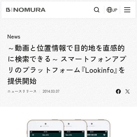
乃
JP
村
工
藝
社
検
検索
索
News
～動画と位置情報で目的地を直感的
事業内容
に検索できる～ スマートフォンアプ
事業内容TOP
会社情報
リのプラットフォーム『Lookinfo』を
市場領域
提供開始
会社情報TOP
実績紹介
トップメッセージ
facebo
X
ニュースリリース
2014.03.07
ソーシャルグッド
実績紹介TOP
採用情報
会社概要・アクセス
すべて
役員構成・組織図
アーバン & リテール
採用情報TOP
IR情報
拠点一覧
ホスピタリティ
新卒採用
グループ会社
コーポレート
キャリア採用