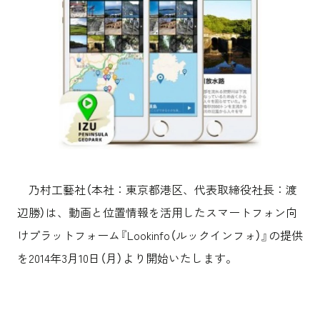
沿革
サステナビリティ
エンターテインメント
働く環境
コンベンション & イベント
プロジェクト紹介
パブリック
派遣社員について
ニュース
よくあるご質問
協力会社様専用ページ
お問い合わせ
JP
EN
CN
乃村工藝社（本社：東京都港区、代表取締役社長：渡
辺勝）は、動画と位置情報を活用したスマートフォン向
けプラットフォーム『Lookinfo（ルックインフォ）』の提供
乃村工藝社の最新ニュースをお届けしております
を2014年3月10日（月）より開始いたします。
乃村工藝社の実績紹介を中心に発信しております
空間づくりのプロセスをお届けしております