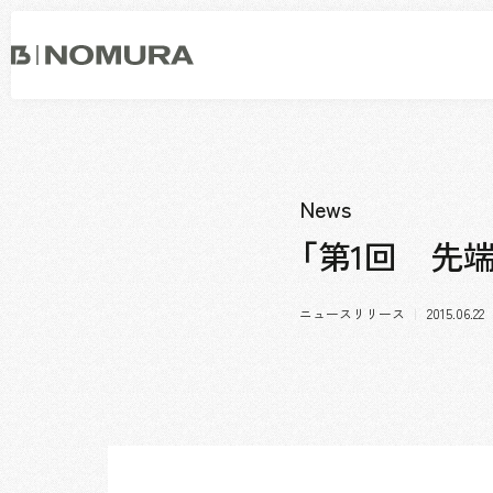
乃
村
工
藝
社
事業内容
会社情報
市場領域
トップメッセージ
News
ソーシャルグッド
会社概要・アクセス
「第1回 先
役員構成・組織図
拠点一覧
ニュースリリース
2015.06.22
グループ会社
沿革