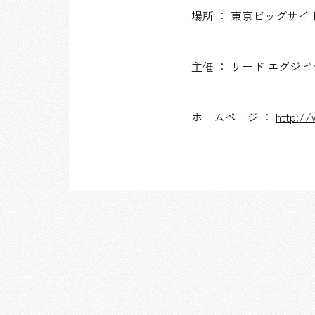
場所 ： 東京ビッグサイ
主催 ： リード エグジビ
ホームページ ：
http://