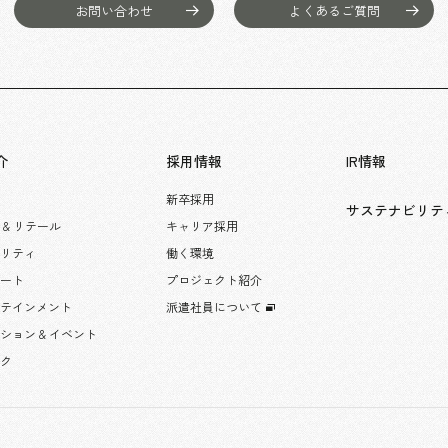
お問い合わせ
よくあるご質問
介
採用情報
IR情報
新卒採用
サステナビリテ
 & リテール
キャリア採用
タリティ
働く環境
レート
プロジェクト紹介
ーテインメント
派遣社員について
ション & イベント
ック