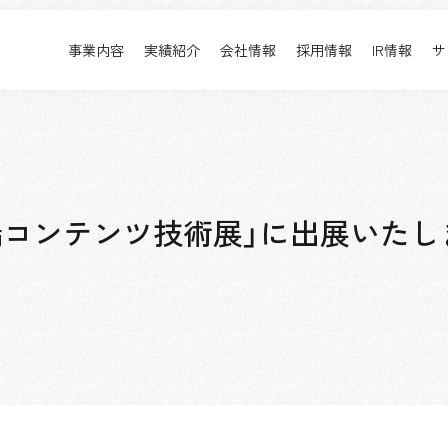
事業内容
実績紹介
会社情報
採用情報
IR情報
サ
実績紹介
採用情報
事業内容TOP
実績紹介TOP
会社情報TOP
採用情報TOP
すべて
新卒採用
アーバン & リテール
キャリア採用
ホスピタリティ
働く環境
端コンテンツ技術展」に出展いたし
コーポレート
プロジェクト紹介
エンターテインメント
派遣社員について
コンベンション & イベント
パブリック