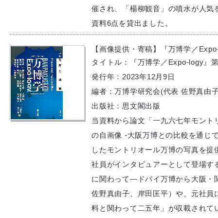
催され、「楊柳観音」の噴水が人気
資料6点を貸出ました。
【画像提供・寄稿】『万博学／Expo-l
タイトル：『万博学／Expo-logy』
発行年：2023年12月9日
編者：万博学研究会(代表 佐野真由子
出版社：思文閣出版
当資料から論文「一九六七年モント
の自画像 -大阪万博との比較を通じて
したモントリオール万博の写真を提
社員がインタビュアーとして登場す
に関わって―ドバイ万博から大阪・
佐野真由子、岸田匡平）や、元社員
料と関わって二五年」が収載されて