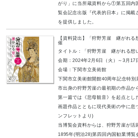
がり」に当所蔵資料から①第五回内
覧会記念出版『代表的日本』に掲載
を提供しました。
【資料貸出】「狩野芳崖 継がれる
催
タイトル：「狩野芳崖 継がれる想
会期：2024年2月6日（火）～3月1
会場：下関市立美術館
下関市立美術館開館40周年記念特
市出身の狩野芳崖の最初期の作品か
第一篇では《悲母観音》を起点とし
画題作品とともに現代美術の中に息
ンフレットより)
当博覧会資料からは、狩野芳崖が活
1895年(明治28)第四回内国勧業博覧