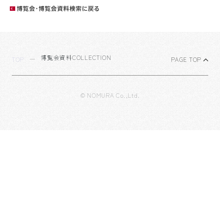
博覧会資料COLLECTION
TOP
PAGE TOP
© NOMURA Co.,Ltd.