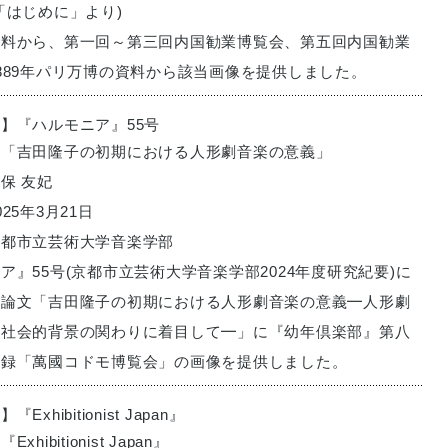
「はじめに」より)
資料から、第一回～第三回内国勧業博覧会、第五回内国勧業
889年パリ万博の資料から該当画像を提供しました。
】『ハルモニア』55号
：「吉田隆子の初期における人形劇音楽の意義」
保 友妃
25年3月21日
京都市立芸術大学音楽学部
ア』55号(京都市立芸術大学音楽学部2024年度研究紀要)に
た論文「吉田隆子の初期における人形劇音楽の意義━人形劇
と社会的背景の関わりに着目して━」に『幼年倶楽部』第八
附録「萬國コドモ博覧会」の画像を提供しました。
xhibitionist Japan』
hibitionist Japan』