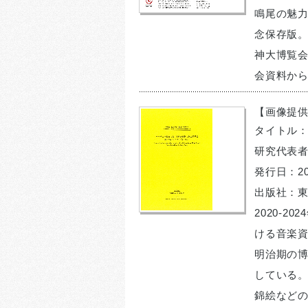
鳴尾の魅力
念保存版。
神大博覧
会資料か
【画像提
タイトル
研究代表者
発行日：20
出版社：
2020-
ける音楽
明治期の
している
錦絵など