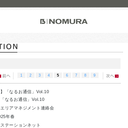
株式会社ノムラアークス
株式会社ノムラメディアス
乃村工藝建築装飾(北京)有限公司
NOMURA DESIGN AND ENGINE
1
2
3
4
5
6
7
8
9
】「なるお通信」Vol.10
なるお通信」Vol.10
尾エリアマネジメント連絡会
25年春
神ステーションネット