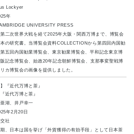
 Lockyer
25年
BRIDGE UNIVERSITY PRESS
第二次世界大戦を経て2025年大阪・関西万博まで、博覧会
本の研究書。当博覧会資料COLLECTIONから第四回内国勧
、第五回内国勧業博覧会、東京勧業博覧会、平和記念東京博
阪記念博覧会、始政20年記念朝鮮博覧会、支那事変聖戦博
メリカ博覧会の画像を提供しました。
供】『近代万博と茶』
：『近代万博と茶』
野亜湖、井戸幸一
25年2月20日
淡交社
前期、日本は国を挙げ「外貨獲得の有効手段」として日本茶