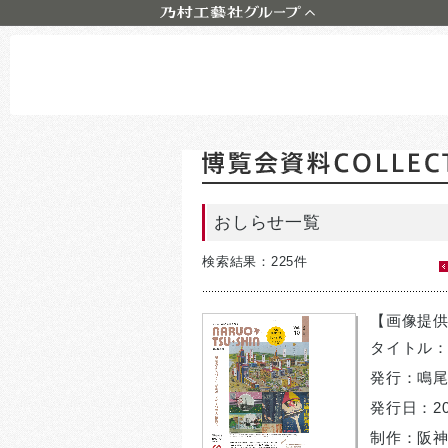
株式会社乃村工藝社
株式会社六耀社 (りくようしゃ)
NOMURA DESIGN & ENGINEERING
MALAYSIA SDN. BHD.
おしらせ一覧
検索結果：225件
【画像提供
タイトル：「
発行：鳴
発行日：20
制作：阪