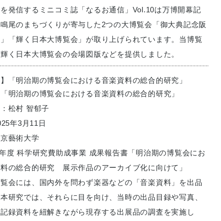
を発信するミニコミ誌「なるお通信」Vol.10は万博開幕記
鳴尾のまちづくりが寄与した2つの大博覧会「御大典記念阪
会」「輝く日本大博覧会」が取り上げられています。当博覧
ら輝く日本大博覧会の会場図版などを提供しました。
供】「明治期の博覧会における音楽資料の総合的研究」
：「明治期の博覧会における音楽資料の総合的研究」
：松村 智郁子
25年3月11日
東京藝術大学
2024年度 科学研究費助成事業 成果報告書「明治期の博覧会にお
資料の総合的研究 展示作品のアーカイブ化に向けて」
博覧会には、国内外を問わず楽器などの「音楽資料」を出品
。本研究では、それらに目を向け、当時の出品目録や写真、
の記録資料を紐解きながら現存する出展品の調査を実施し