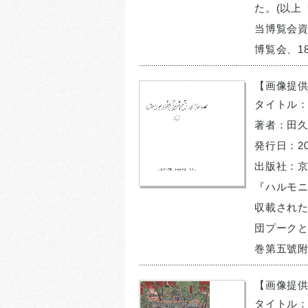
た。(以上
当博覧会
博覧会、1
【画像提供
タイトル
著者：田久
発行日：20
出版社：
『ハルモニ
収載され
団プーク
巻第五號
【画像提供】『E
タイトル：『Ex