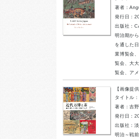
著者：Angus
発行日：20
出版社：CAM
明治期から
を通した日
業博覧会
覧会、大大
覧会、ア
【画像提
タイトル
著者：吉
発行日：20
出版社：
明治～戦