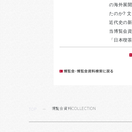
の海外展
たのか? 
近代史の新
当博覧会資
「日本喫
博覧会資料COLLECTION
TOP