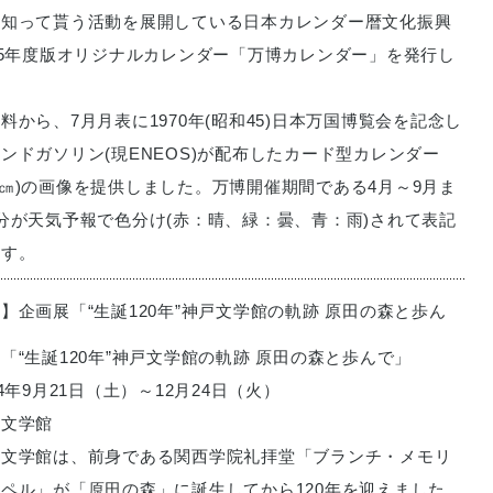
に知って貰う活動を展開している日本カレンダー暦文化振興
25年度版オリジナルカレンダー「万博カレンダー」を発行し
料から、7月月表に1970年(昭和45)日本万国博覧会を記念し
ンドガソリン(現ENEOS)が配布したカード型カレンダー
×9.7㎝)の画像を提供しました。万博開催期間である4月～9月ま
分が天気予報で色分け(赤：晴、緑：曇、青：雨)されて表記
ます。
】企画展「“生誕120年”神戸文学館の軌跡 原田の森と歩ん
「“生誕120年”神戸文学館の軌跡 原田の森と歩んで」
4年9月21日（土）～12月24日（火）
戸文学館
戸文学館は、前身である関西学院礼拝堂「ブランチ・メモリ
ペル」が「原田の森」に誕生してから120年を迎えました。