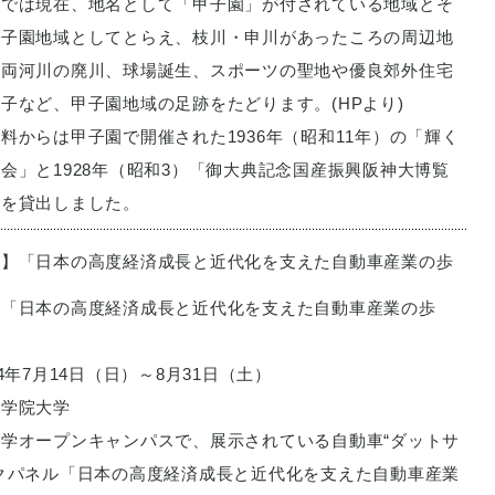
では現在、地名として「甲子園」が付されている地域とそ
甲子園地域としてとらえ、枝川・申川があったころの周辺地
、両河川の廃川、球場誕生、スポーツの聖地や優良郊外住宅
子など、甲子園地域の足跡をたどります。(HPより)
料からは甲子園で開催された1936年（昭和11年）の「輝く
会」と1928年（昭和3）「御大典記念国産振興阪神大博覧
料を貸出しました。
供】「日本の高度経済成長と近代化を支えた自動車産業の歩
：「日本の高度経済成長と近代化を支えた自動車産業の歩
4年7月14日（日）～8月31日（土）
東学院大学
学オープンキャンパスで、展示されている自動車“ダットサ
クパネル「日本の高度経済成長と近代化を支えた自動車産業