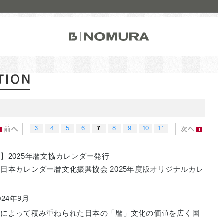
株式会社ノムラアークス
株式会社ノムラメディアス
乃村工藝建築装飾(北京)有限公司
NOMURA DESIGN AND ENGINE
3
4
5
6
7
8
9
10
11
】2025年暦文協カレンダー発行
日本カレンダー暦文化振興協会 2025年度版オリジナルカレ
24年9月
恵によって積み重ねられた日本の「暦」文化の価値を広く国