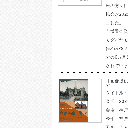
民の方々
協会が20
ました。
当博覧会資
てダイヤモ
(6.4㎝
での6ヵ月
されてい
【画像提供
で」
タイトル：
会期：202
会場：神
今年、神
アル・チャ