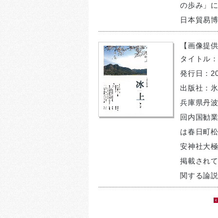
の歩み」に
日本貿易博
【画像提供
タイトル
発行日：20
出版社：
兵庫県丹
回内国勧業
は春日町松
安神社大
掲載され
関する論