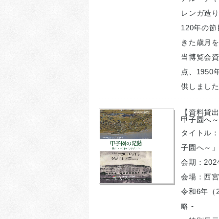
レンガ造
120年の
きた歳月を
当博覧会資
点、195
供しまし
【資料貸
甲子園へ
タイトル
子園へ～
会期：20
会場：西
令和6年（
略 -