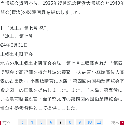
当博覧会資料から、1935年復興記念横浜大博覧会と1949年
覧会(横浜)の関連写真を提供しました。
】『冰上』第七号 発刊
：『冰上』第七号
24年3月31日
氷上郷土史研究会
波地方の氷上郷土史研究会会誌・第七号に収載された「第四
博覧会で高評価を得た丹波の農家 -大納言小豆最高位入賞
森の古田氏-」小西敏晴著に木版「第四回内国勧業博覧会平
極殿之図」の画像を提供しました。また、『太陽』第五号に
ている農商務省次官・金子堅太郎の第四回内国勧業博覧会に
説部分も参考資料として提供しました。
3
4
5
6
7
8
9
10
11