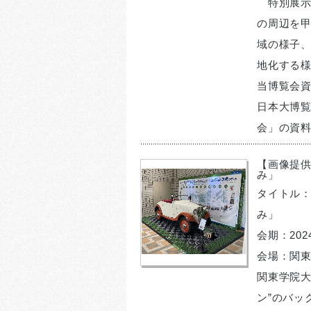
特別展示
の周辺を
域の様子
地化する様
当博覧会資
日本大博覧
会」の資
【画像提
み」
タイトル
み」
会期：202
会場：関
関東学院大
ン”のバッ