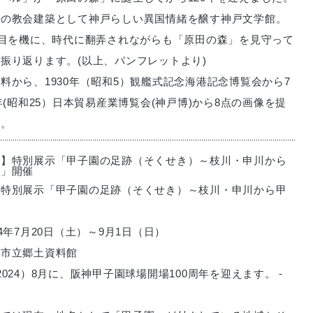
りの教会建築として神戸らしい異国情緒を醸す神戸文学館。
節目を機に、時代に翻弄されながらも「原田の森」を見守って
振り返ります。(以上、パンフレットより)
料から、1930年（昭和5）観艦式記念海港記念博覧会から7
0年(昭和25）日本貿易産業博覧会(神戸博)から8点の画像を提
た。
出】特別展示「甲子園の足跡（そくせき）～枝川・申川から
～」開催
：特別展示「甲子園の足跡（そくせき）～枝川・申川から甲
」
24年7月20日（土）～9月1日（日）
宮市立郷土資料館
2024）8月に、阪神甲子園球場開場100周年を迎えます。 -